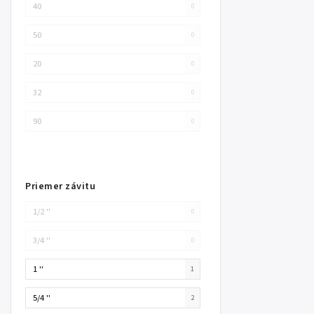
40
0
50
0
20
0
32
0
90
0
Priemer závitu
1/2 ''
0
3/4 ''
0
1 ''
1
5/4 ''
2