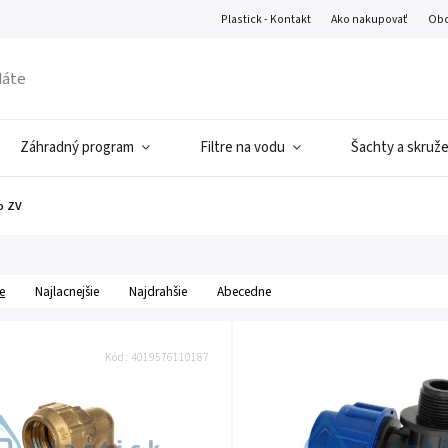
Plastick - Kontakt
Ako nakupovať
Obc
Záhradný program
Filtre na vodu
Šachty a skruž
o ZV
e
Najlacnejšie
Najdrahšie
Abecedne
Kód:
4019576110187