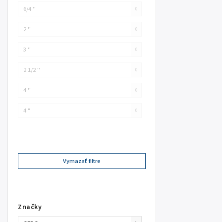
6/4 ''
0
2 ''
0
3 ''
0
2 1/2 ''
0
4 ''
0
4 "
0
Vymazať filtre
Značky