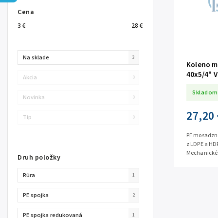
Cena
3
€
28
€
Na sklade
3
Koleno m
40x5/4" 
Akcia
0
Skladom
Novinka
0
27,20 
Tip
0
PE mosadzné
z LDPE a HDP
Mechanické 
Druh položky
a HDPE potr
Rúra
1
PE spojka
2
PE spojka redukovaná
1