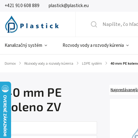
+421 910 608 889
plastick@plastick.eu
Kanalizačný systém
Rozvody vody a rozvody kúrenia
Domov
/
Rozvody vody a rozvody kúrenia
/
LDPE systém
/
40 mm PE kolen
40 mm PE
Najpredávanejši
koleno ZV