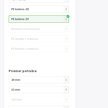
PE koleno ZD
3
PE koleno ZV
3
Prechod samosvorný
0
PE spojka s maticou
0
PE koleno s maticou
0
Priemer potrubia
20 mm
1
32 mm
3
110 mm
0