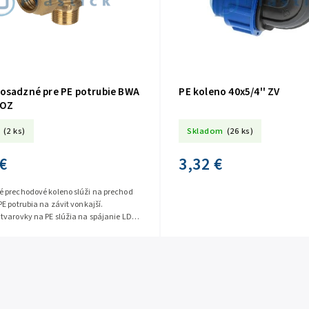
osadzné pre PE potrubie BWA
PE koleno 40x5/4'' ZV
VOZ
(2 ks)
Skladom
(26 ks)
€
3,32 €
 prechodové koleno slúži na prechod
E potrubia na závit vonkajší.
tvarovky na PE slúžia na spájanie LDPE
ubia jednoduchým...