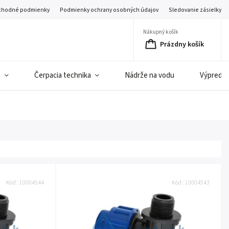
hodné podmienky
Podmienky ochrany osobných údajov
Sledovanie zásielky
Nákupný košík
Prázdny košík
e
Čerpacia technika
Nádrže na vodu
Výpredaj 
Kód:
10004544
Kód:
10004543