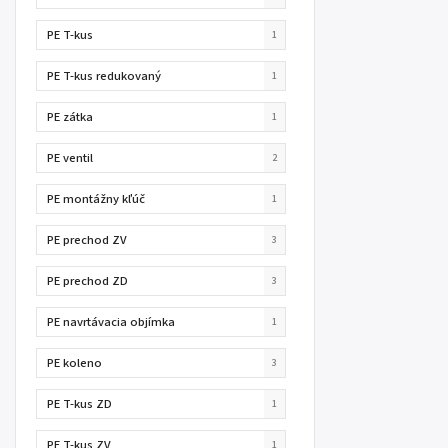
PE T-kus
1
PE T-kus redukovaný
1
PE zátka
1
PE ventil
2
PE montážny kľúč
1
PE prechod ZV
3
PE prechod ZD
3
PE navrtávacia objímka
1
PE koleno
3
PE T-kus ZD
1
PE T-kus ZV
1