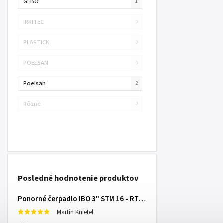
GEBO
1
IRRITEC
0
PLASTICK
0
POELSAN
0
Poelsan
2
Rôzne
0
Posledné hodnotenie produktov
Ponorné čerpadlo IBO 3" STM 16 - RTS s 20m káblom
Martin Knietel