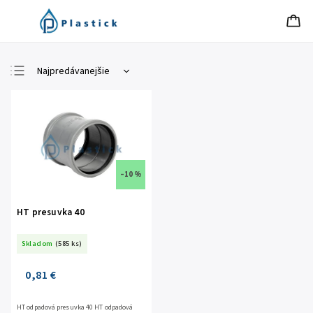
Najpredávanejšie
Najlacnejšie
Najdrahšie
Abecedne
–10 %
HT presuvka 40
Skladom
(585 ks)
0,81 €
HT odpadová presuvka 40 HT odpadová