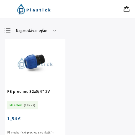
Najpredávanejšie
Najlacnejšie
Najdrahšie
Abecedne
PE prechod 32x5/4'' ZV
Skladom
(106 ks)
1,54 €
PE mechanický prechod s vonkajším