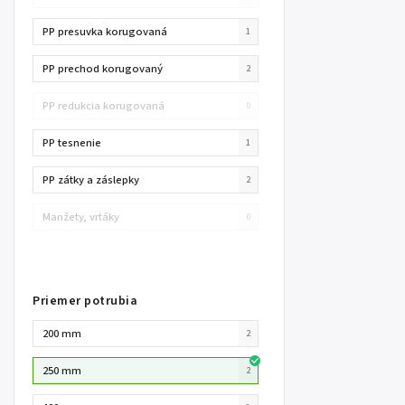
PP presuvka korugovaná
1
PP prechod korugovaný
2
PP redukcia korugovaná
0
PP tesnenie
1
PP zátky a záslepky
2
Manžety, vrtáky
0
Priemer potrubia
200 mm
2
250 mm
2