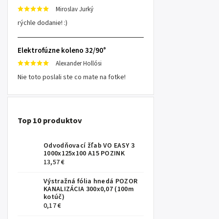
Miroslav Jurký
rýchle dodanie! :)
Elektrofúzne koleno 32/90°
Alexander Hollósi
Nie toto poslali ste co mate na fotke!
Top 10 produktov
Odvodňovací žľab VO EASY 3
1000x125x100 A15 POZINK
13,57 €
Výstražná fólia hnedá POZOR
KANALIZÁCIA 300x0,07 (100m
kotúč)
0,17 €