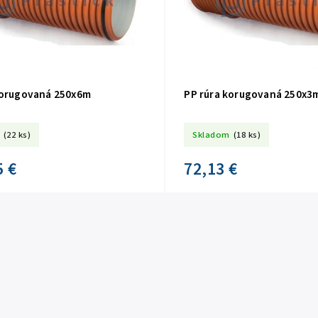
korugovaná 250x6m
PP rúra korugovaná 250x3
(22 ks)
Skladom
(18 ks)
5 €
72,13 €