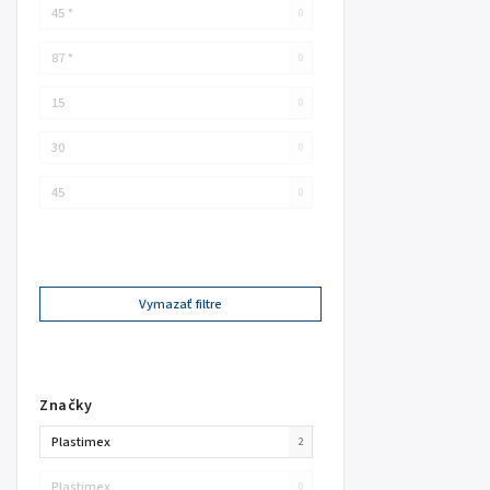
45 °
0
87 °
0
15
0
30
0
45
0
Vymazať filtre
Značky
Plastimex
2
Plastimex
0