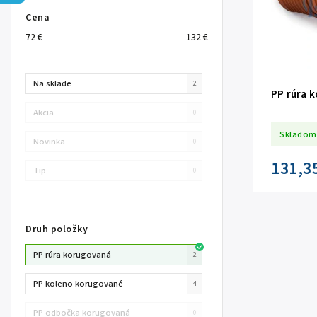
Cena
72
€
132
€
Na sklade
2
PP rúra 
Akcia
0
Skladom
Novinka
0
131,3
Tip
0
Druh položky
PP rúra korugovaná
2
PP koleno korugované
4
PP odbočka korugovaná
0