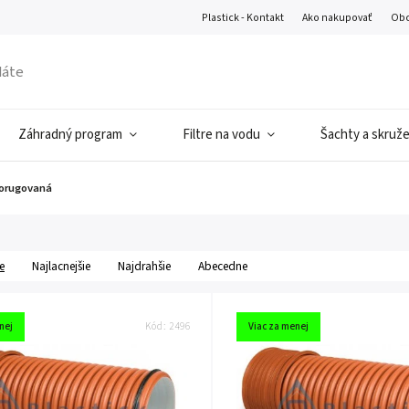
Plastick - Kontakt
Ako nakupovať
Obc
Záhradný program
Filtre na vodu
Šachty a skruž
korugovaná
e
Najlacnejšie
Najdrahšie
Abecedne
nej
Kód:
2496
Viac za menej