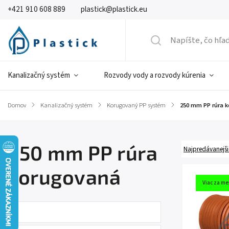
+421 910 608 889
plastick@plastick.eu
Kanalizačný systém
Rozvody vody a rozvody kúrenia
Domov
/
Kanalizačný systém
/
Korugovaný PP systém
/
250 mm PP rúra 
250 mm PP rúra
Najpredávanejši
korugovaná
Viac za me