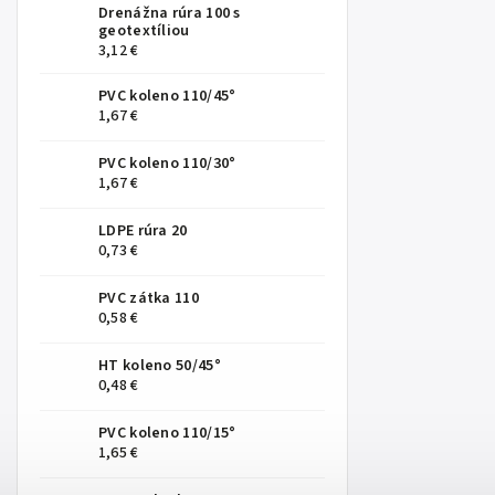
Drenážna rúra 100 s
geotextíliou
3,12 €
PVC koleno 110/45°
1,67 €
PVC koleno 110/30°
1,67 €
LDPE rúra 20
0,73 €
PVC zátka 110
0,58 €
HT koleno 50/45°
0,48 €
PVC koleno 110/15°
1,65 €