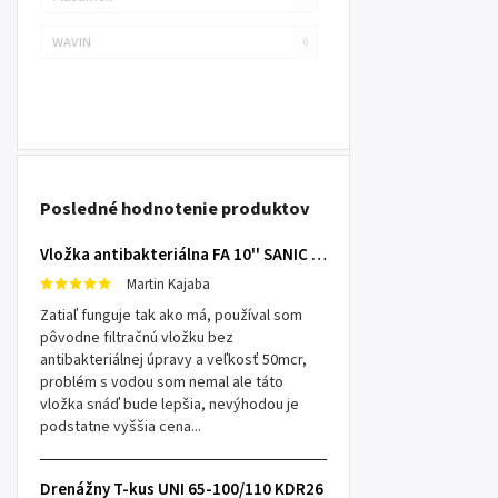
WAVIN
0
Posledné hodnotenie produktov
Vložka antibakteriálna FA 10'' SANIC SX 25mcr
Martin Kajaba
Zatiaľ funguje tak ako má, používal som
pôvodne filtračnú vložku bez
antibakteriálnej úpravy a veľkosť 50mcr,
problém s vodou som nemal ale táto
vložka snáď bude lepšia, nevýhodou je
podstatne vyššia cena...
Drenážny T-kus UNI 65-100/110 KDR26