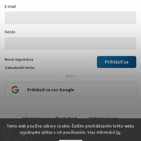
E-mail
Heslo
Nová registrácia
Prihlásiť sa
Zabudnuté heslo
alebo
Prihlásiť sa cez Google
Informácie pre veľkoobchod
Vrátenie tovaru
Tento web používa súbory cookie. Ďalším prechádzaním tohto webu
vyjadrujete súhlas s ich používaním. Viac informácií
tu
.