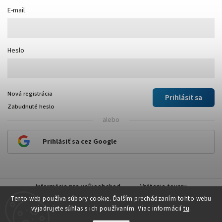
E-mail
Heslo
Nová registrácia
Prihlásiť sa
Zabudnuté heslo
alebo
Prihlásiť sa cez Google
Informácie pre veľkoobchod
Vrátenie tovaru
Tento web používa súbory cookie. Ďalším prechádzaním tohto webu
vyjadrujete súhlas s ich používaním. Viac informácií
tu
.