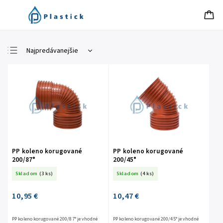
Najpredávanejšie
Najlacnejšie
Najdrahšie
Abecedne
PP koleno korugované
PP koleno korugované
200/87°
200/45°
Skladom
(3 ks)
Skladom
(4 ks)
10,95 €
10,47 €
PP koleno korugované 200/87° je vhodné
PP koleno korugované 200/45° je vhodné