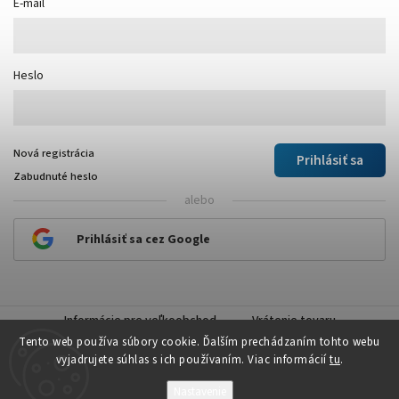
E-mail
Heslo
Nová registrácia
Prihlásiť sa
Zabudnuté heslo
alebo
Prihlásiť sa cez Google
Informácie pre veľkoobchod
Vrátenie tovaru
Tento web používa súbory cookie. Ďalším prechádzaním tohto webu
vyjadrujete súhlas s ich používaním. Viac informácií
tu
.
Nastavenie