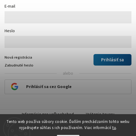
E-mail
Heslo
Nová registrácia
Prihlásiť sa
Zabudnuté heslo
alebo
Prihlásiť sa cez Google
Informácie pre veľkoobchod
Vrátenie tovaru
Tento web používa súbory cookie. Ďalším prechádzaním tohto webu
vyjadrujete súhlas s ich používaním. Viac informácií
tu
.