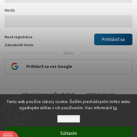
Heslo
Nová registrácia
Prihlásiť sa
Zabudnuté heslo
alebo
Prihlásiť sa cez Google
Informácie pre veľkoobchod
Vrátenie tovaru
Tento web používa súbory cookie. Ďalším prechádzaním tohto webu
vyjadrujete súhlas s ich používaním. Viac informácií
tu
.
Nastavenie
Copyright 2026
Plastick
. Všetky práva vyhradené.
Súhlasím