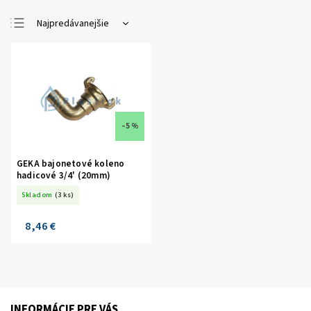
Najpredávanejšie
Najlacnejšie
Najdrahšie
Abecedne
–5 %
GEKA bajonetové koleno
hadicové 3/4' (20mm)
Skladom
(3 ks)
8,46 €
INFORMÁCIE PRE VÁS