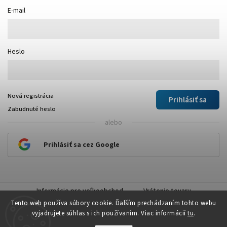
E-mail
Heslo
Nová registrácia
Prihlásiť sa
Zabudnuté heslo
alebo
Prihlásiť sa cez Google
Informácie pre veľkoobchod
Vrátenie tovaru
Tento web používa súbory cookie. Ďalším prechádzaním tohto webu
vyjadrujete súhlas s ich používaním. Viac informácií
tu
.