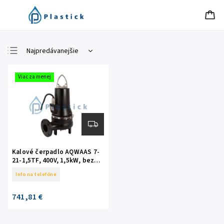
Najpredávanejšie
Najlacnejšie
Viac za menej
Najdrahšie
Abecedne
Kalové čerpadlo AQWAAS 7-
21-1,5TF, 400V, 1,5kW, bez
plaváka
Info na telefóne
741,81 €