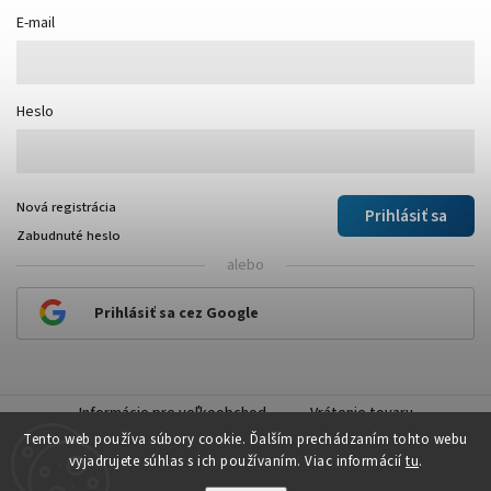
E-mail
Heslo
Nová registrácia
Prihlásiť sa
Zabudnuté heslo
alebo
Prihlásiť sa cez Google
Informácie pre veľkoobchod
Vrátenie tovaru
Tento web používa súbory cookie. Ďalším prechádzaním tohto webu
vyjadrujete súhlas s ich používaním. Viac informácií
tu
.