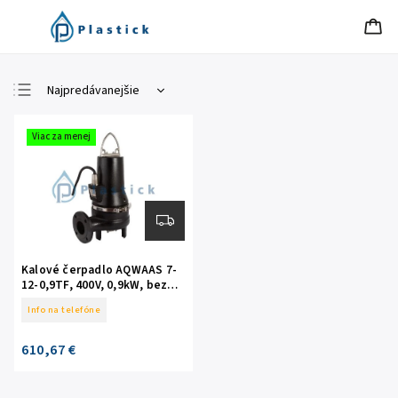
Najpredávanejšie
Najlacnejšie
Viac za menej
Najdrahšie
Abecedne
Kalové čerpadlo AQWAAS 7-
12-0,9TF, 400V, 0,9kW, bez
plaváka
Info na telefóne
610,67 €