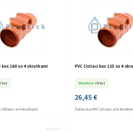
i kus 160 so 4 skrutkami
PVC čistiaci kus 125 so 4 sk
3 ks)
Skladom
(9 ks)
26,45 €
C 160 kan. so 4 skrutkami
Čistiaci kus PVC 125 kan. so 4 skrutka
Kód:
510