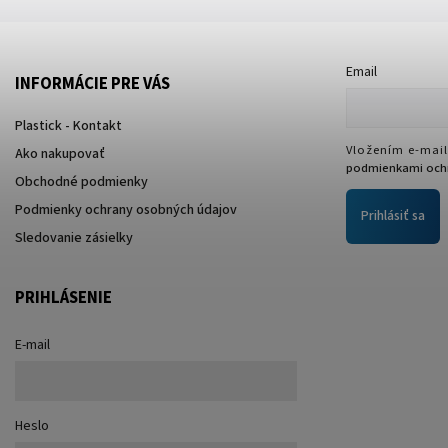
Email
INFORMÁCIE PRE VÁS
Plastick - Kontakt
Vložením e-mail
Ako nakupovať
podmienkami ochr
Obchodné podmienky
Podmienky ochrany osobných údajov
Prihlásiť sa
Sledovanie zásielky
PRIHLÁSENIE
E-mail
Heslo