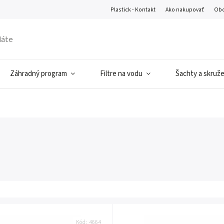
Plastick - Kontakt
Ako nakupovať
Obc
Záhradný program
Filtre na vodu
Šachty a skruž
Kód:
4664