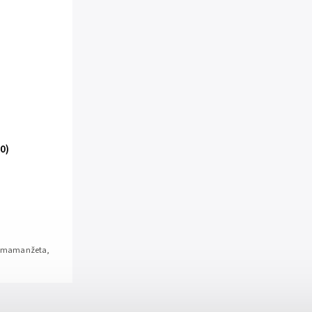
0)
/gumamanžeta,