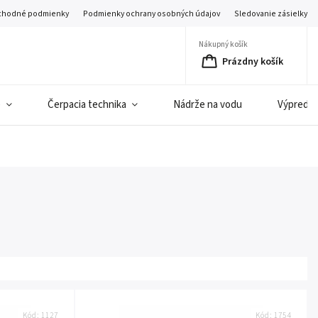
hodné podmienky
Podmienky ochrany osobných údajov
Sledovanie zásielky
Nákupný košík
Prázdny košík
e
Čerpacia technika
Nádrže na vodu
Výpredaj 
Kód:
1127
Kód:
1754