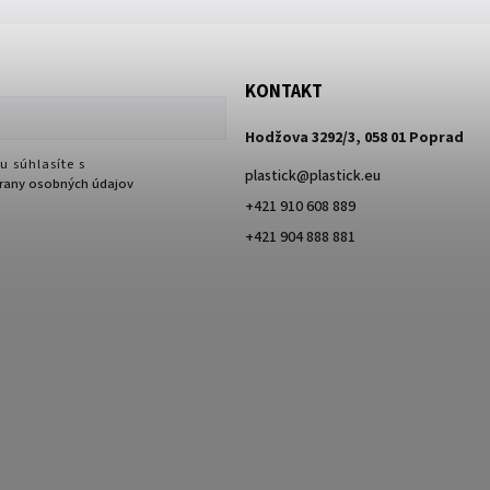
KONTAKT
Hodžova 3292/3, 058 01 Poprad
u súhlasíte s
plastick
@
plastick.eu
any osobných údajov
+421 910 608 889
+421 904 888 881