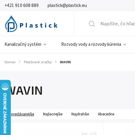
+421 910 608 889
plastick@plastick.eu
Kanalizačný systém
Rozvody vody a rozvody kúrenia
Domov
/
Predávané značky
/
WAVIN
WAVIN
Najpredávanejšie
Najlacnejšie
Najdrahšie
Abecedne
Kód:
1129