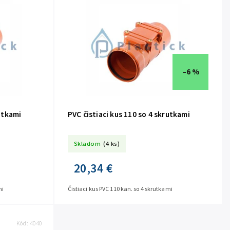
–6 %
rutkami
PVC čistiaci kus 110 so 4 skrutkami
Skladom
(4 ks)
20,34 €
mi
Čistiaci kus PVC 110 kan. so 4 skrutkami
Kód:
4040