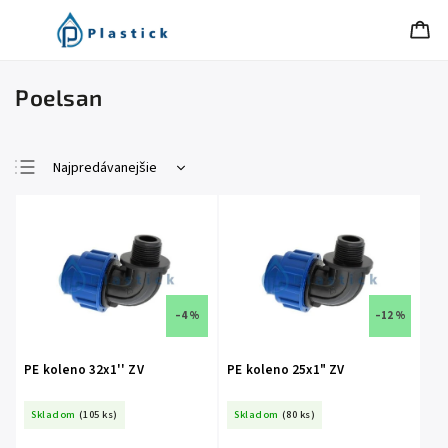
Poelsan
Najpredávanejšie
Najlacnejšie
Najdrahšie
Abecedne
–4 %
–12 %
PE koleno 32x1'' ZV
PE koleno 25x1" ZV
Skladom
(105 ks)
Skladom
(80 ks)