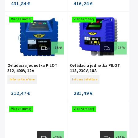
431,84 €
416,24 €
Viac za menej
Viac za menej
–18 %
–22 %
Ovládacia jednotka PILOT
Ovládacia jednotka PILOT
312, 400V, 12A
118, 230V, 18A
Info na telefóne
Info na telefóne
312,47 €
281,49 €
Viac za menej
Viac za menej
–20 %
–14 %