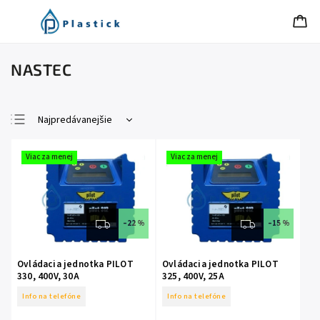
NASTEC
Najpredávanejšie
Najlacnejšie
Viac za menej
Viac za menej
Najdrahšie
Abecedne
–22 %
–15 %
Ovládacia jednotka PILOT
Ovládacia jednotka PILOT
330, 400V, 30A
325, 400V, 25A
Info na telefóne
Info na telefóne