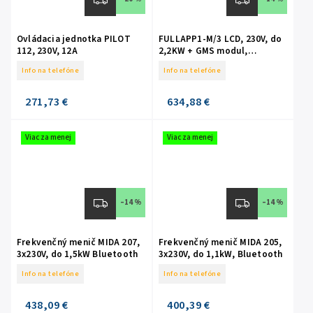
Ovládacia jednotka PILOT
FULLAPP1-M/3 LCD, 230V, do
112, 230V, 12A
2,2KW + GMS modul,
kompletná ochrana čerpadla
Info na telefóne
Info na telefóne
271,73 €
634,88 €
Viac za menej
Viac za menej
–14 %
–14 %
Frekvenčný menič MIDA 207,
Frekvenčný menič MIDA 205,
3x230V, do 1,5kW Bluetooth
3x230V, do 1,1kW, Bluetooth
Info na telefóne
Info na telefóne
438,09 €
400,39 €