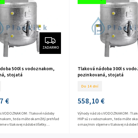
ZADARMO
ádoba 500l s vodoznakom,
Tlaková nádoba 300l s vod
á, stojatá
pozinkovaná, stojatá
Do 14 dní
7 €
558,10 €
 s VODOZNAKOM : Tlakové nádoby
Výhody nádob s VODOZNAKOM : Tlak
znakom, teda máte okamžitý prehľad
HVP sú s vodoznakom, teda máte oka
eme v tlakovej nádobe.Všetky
o max/min objeme v tlakovej nádobe.
zinkovaných tlakových...
materiály v pozinkovaných tlakových.