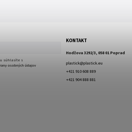
KONTAKT
Hodžova 3292/3, 058 01 Poprad
u súhlasíte s
plastick
@
plastick.eu
any osobných údajov
+421 910 608 889
+421 904 888 881