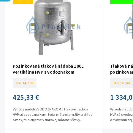
Pozinkovaná tlaková nádoba 100L
Tlaková n
vertikálna HVP s vodoznakom
pozinkovan
Do 14 dní
Do 14 dní
425,33 €
1 334,0
Výhody nádob s VODOZNAKOM : Tlakové nádoby
Výhody nádob
HVP sú s vodoznakom, teda máte okamžitý prehľad
HVP sú s vodo
o max/min objeme v tlakovej nádobe.Všetky
o max/min obj
materiály v pozinkovaných tlakových...
materiály v po