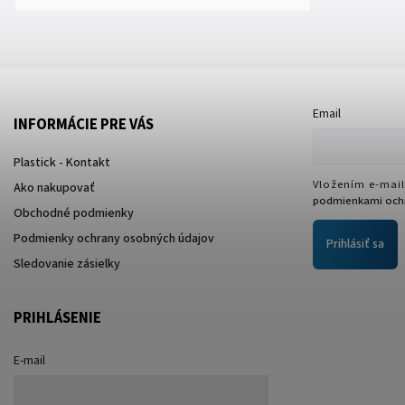
materiály v pozinkovaných tlakových...
Email
INFORMÁCIE PRE VÁS
Plastick - Kontakt
Vložením e-mail
Ako nakupovať
podmienkami ochr
Obchodné podmienky
Podmienky ochrany osobných údajov
Prihlásiť sa
Sledovanie zásielky
PRIHLÁSENIE
E-mail