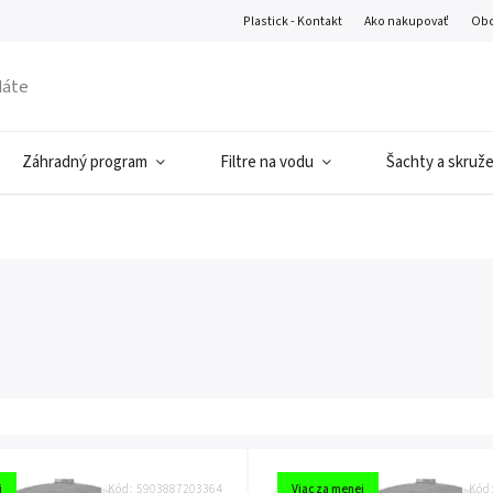
Plastick - Kontakt
Ako nakupovať
Obc
Záhradný program
Filtre na vodu
Šachty a skruž
j
Kód:
5903887203364
Viac za menej
Kód