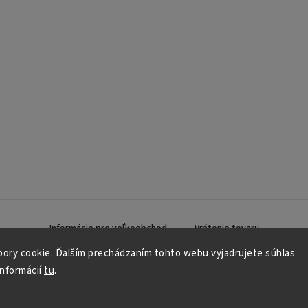
Informácie pre veľkoobchod
Vrátenie tovaru
ory cookie. Ďalším prechádzaním tohto webu vyjadrujete súhlas
informácií
tu
.
Copyright 2026
Plastick
. Všetky práva vyhradené.