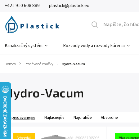
+421 910 608 889
plastick@plastick.eu
Kanalizačný systém
Rozvody vody a rozvody kúrenia
Domov
/
Predávané značky
/
Hydro-Vacum
Hydro-Vacum
Najpredávanejšie
Najlacnejšie
Najdrahšie
Abecedne
Výpredaj
Kód:
5903887205993
Viac za mene