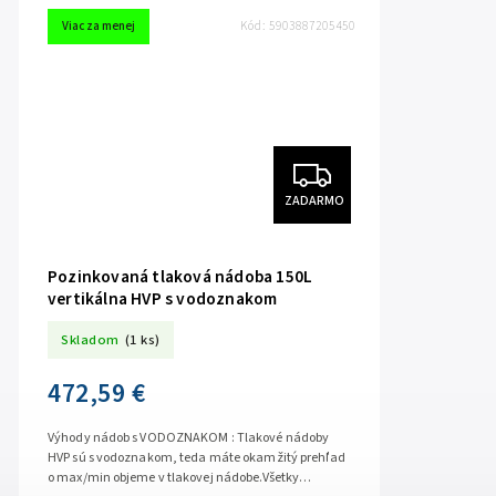
Viac za menej
Kód:
5903887205450
ZADARMO
Pozinkovaná tlaková nádoba 150L
vertikálna HVP s vodoznakom
Skladom
(1 ks)
472,59 €
Výhody nádob s VODOZNAKOM : Tlakové nádoby
HVP sú s vodoznakom, teda máte okamžitý prehľad
o max/min objeme v tlakovej nádobe.Všetky