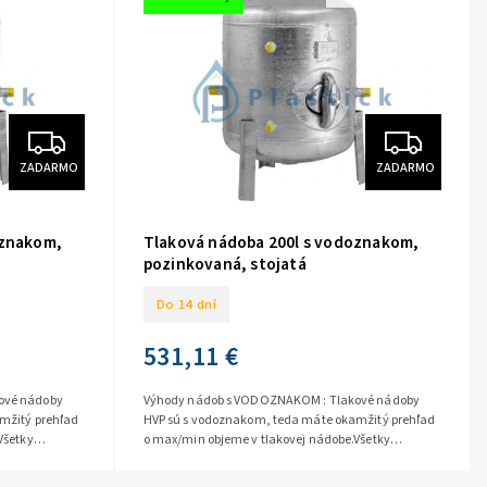
ZADARMO
ZADARMO
oznakom,
Tlaková nádoba 200l s vodoznakom,
pozinkovaná, stojatá
Do 14 dní
531,11 €
ové nádoby
Výhody nádob s VODOZNAKOM : Tlakové nádoby
mžitý prehľad
HVP sú s vodoznakom, teda máte okamžitý prehľad
Všetky
o max/min objeme v tlakovej nádobe.Všetky
..
materiály v pozinkovaných tlakových...