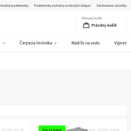
hodné podmienky
Podmienky ochrany osobných údajov
Sledovanie zásielky
Nákupný košík
Prázdny košík
e
Čerpacia technika
Nádrže na vodu
Výpredaj 
:
5903887202749
Viac za menej
Kód:
5903887204545