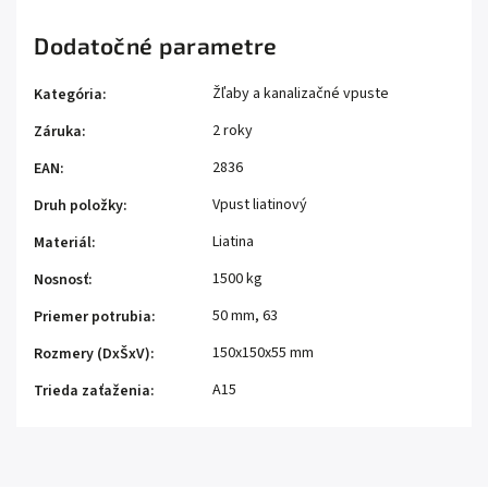
Dodatočné parametre
Žľaby a kanalizačné vpuste
Kategória
:
2 roky
Záruka
:
2836
EAN
:
Vpust liatinový
Druh položky
:
Liatina
Materiál
:
1500 kg
Nosnosť
:
50 mm
,
63
Priemer potrubia
:
150x150x55 mm
Rozmery (DxŠxV)
:
A15
Trieda zaťaženia
: