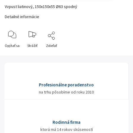
Vvpust liatinový, 150x150x55 Ø63 spodný
Detailné informácie
Opýtať sa
Strážiť
Zdieľať
Profesionálne poradenstvo
na trhu pôsobíme od roku 2010
Rodinná firma
ktorá má 14 rokov skúseností