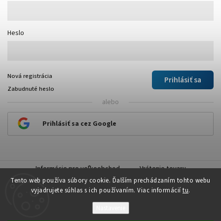
Heslo
Nová registrácia
Prihlásiť sa
Zabudnuté heslo
alebo
Prihlásiť sa cez Google
Informácie pre veľkoobchod
Vrátenie tovaru
Tento web používa súbory cookie. Ďalším prechádzaním tohto webu
vyjadrujete súhlas s ich používaním. Viac informácií
tu
.
Nastavenie