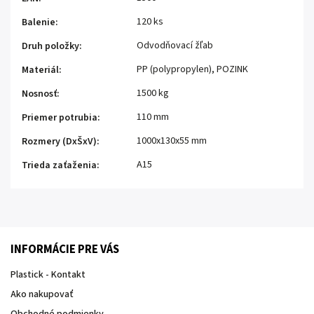
120 ks
Balenie
:
Odvodňovací žľab
Druh položky
:
PP (polypropylen), POZINK
Materiál
:
1500 kg
Nosnosť
:
110 mm
Priemer potrubia
:
1000x130x55 mm
Rozmery (DxŠxV)
:
A15
Trieda zaťaženia
:
INFORMÁCIE PRE VÁS
Plastick - Kontakt
Ako nakupovať