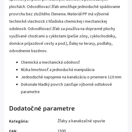
plochách. Odvodňovací žľab umožňuje jednoduché spádovanie
provrchu bez zložitého členenia. Materiál PP má výborné
technické vlastnosti z hľadiska chemickej i mechanickej
odolnosti. Odvodňovací žľab sa používa na dopravné plochy
využívané chodcami a cyklistami (pešie zóny, cyklochodníky,
domáce príjazdové cesty a pod.), Ďalej na terasy, podlahy,
odvodnenie bazénov.
Chemická a mechanická odolnosť
Nízka hmotnosť a jednoduchá manipulácia
Jednoduché napojenie na kanalizáciu o priemere 110 mm
Dokonale hladký povrch zaisťuje výborné odtokové
parametre
Dodatočné parametre
Žľaby a kanalizačné vpuste
Kategória
:
1500
EAN
: