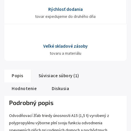
Rýchlosť dodania
tovar expedujeme do druhého dňa
Veľké skladové zásoby
tovaru a materiálu
Popis
Súvisiace súbory (1)
Hodnotenie
Diskusia
Podrobný popis
Odvodňovací žľab triedy únosnosti A15 (1,5 t) vyrobený z
polypropylénu výborne plní svoju funkciu odvodnenia
spevnených plôch pri rodinných domoch a pochôdznych