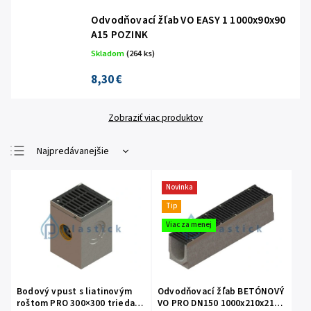
Odvodňovací žľab VO EASY 1 1000x90x90
A15 POZINK
Skladom
(264 ks)
8,30 €
Zobraziť viac produktov
Najpredávanejšie
Najlacnejšie
Novinka
Najdrahšie
Tip
Abecedne
Viac za menej
Bodový vpust s liatinovým
Odvodňovací žľab BETÓNOVÝ
roštom PRO 300×300 trieda
VO PRO DN150 1000x210x210