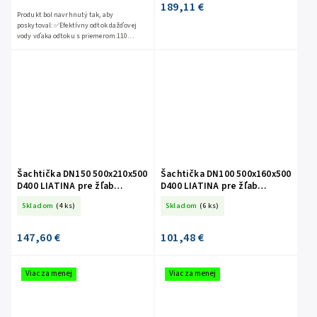
189,11 €
Produkt bol navrhnutý tak, aby
poskytoval: ✅Efektívny odtok dažďovej
vody vďaka odtoku s priemerom 110
mm , čo uľahčuje pripojenie na
kanalizačnú sieť alebo...
Šachtička DN150 500x210x500
Šachtička DN100 500x160x500
D400 LIATINA pre žľab
D400 LIATINA pre žľab
BETÓNOVÝ VO PRO DN150
BETÓNOVÝ VO PRO DN100
Skladom
(4 ks)
Skladom
(6 ks)
1000x210x210 D400 LIATINA
1000x160x160 D400 LIATINA
147,60 €
101,48 €
Viac za menej
Viac za menej