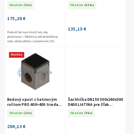
D400
D400 LIATINA
Skladom
(3 ks)
Skladom
(52 ks)
175,28 €
135,15 €
Produkt bol navrhnutý tak, aby
poskytoval: ✅Efektívny odtok dažďovej
vody vďaka odtoku s priemerom 110
mm , čo uľahčuje pripojenie na
kanalizačnú sieť alebo...
Novinka
Bodový vpust s liatinovým
Šachtička DN150 500x260x500
roštom PRO 400×400 trieda
D400 LIATINA pre žľab
D400
BETÓNOVÝ VO PRO DN200
Skladom
(2 ks)
Skladom
(4 ks)
1000x260x260 D400 LIATINA
284,13 €