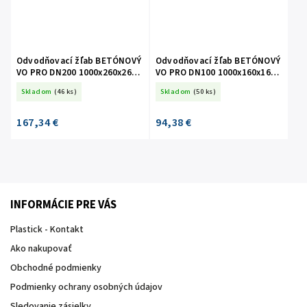
Odvodňovací žľab BETÓNOVÝ
Odvodňovací žľab BETÓNOVÝ
VO PRO DN200 1000x260x260
VO PRO DN100 1000x160x160
D400 LIATINA
D400 LIATINA
Skladom
(46 ks)
Skladom
(50 ks)
167,34 €
94,38 €
INFORMÁCIE PRE VÁS
Plastick - Kontakt
Ako nakupovať
Obchodné podmienky
Podmienky ochrany osobných údajov
Sledovanie zásielky