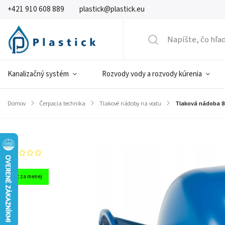
+421 910 608 889
plastick@plastick.eu
Kanalizačný systém
Rozvody vody a rozvody kúrenia
Domov
/
Čerpacia technika
/
Tlakové nádoby na vodu
/
Tlaková nádoba 8
Značka:
IBO
Neohodnotené
Viac za menej