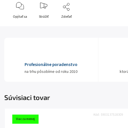
Opýtať sa
Strážiť
Zdieľať
Profesionálne poradenstvo
na trhu pôsobíme od roku 2010
ktor
Súvisiaci tovar
Kód:
5903137518309
Viac za menej