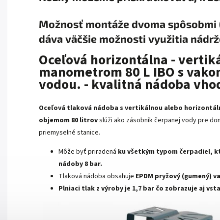
Možnosť montáže dvoma spôsobmi (v
dáva väčšie možnosti využitia nádrž
Oceľová horizontálna - vertik
manometrom 80 L IBO s vakom 
vodou. - kvalitná nádoba vho
Oceľová tlaková nádoba s vertikálnou alebo horizontál
objemom 80 litrov
slúži ako zásobník čerpanej vody pre do
priemyselné stanice.
Môže byť priradená
ku všetkým typom čerpadiel, k
nádoby 8 bar.
Tlaková nádoba obsahuje
EPDM pryžový (gumený) v
Plniaci tlak z výroby je 1,7 bar čo zobrazuje aj vs