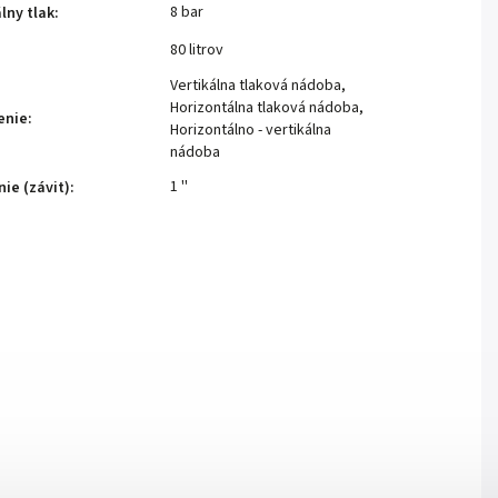
8 bar
lny tlak
:
80 litrov
Vertikálna tlaková nádoba
,
Horizontálna tlaková nádoba
,
enie
:
Horizontálno - vertikálna
nádoba
1 ''
nie (závit)
: