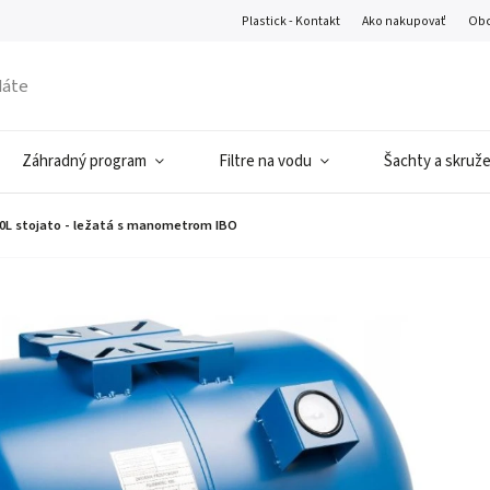
Plastick - Kontakt
Ako nakupovať
Obc
Záhradný program
Filtre na vodu
Šachty a skruž
0L stojato - ležatá s manometrom IBO