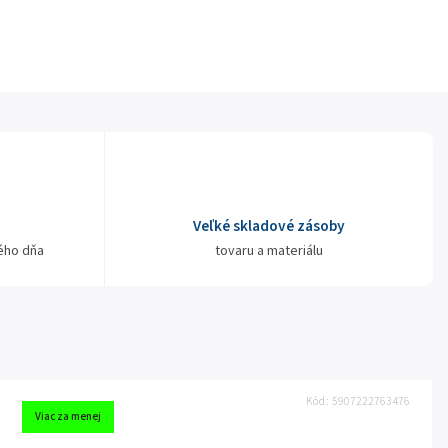
Veľké skladové zásoby
ého dňa
tovaru a materiálu
Kód:
5907222763476
Viac za menej