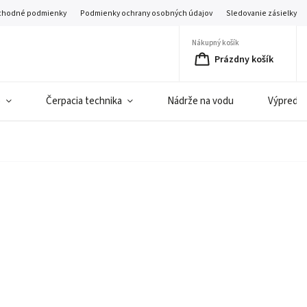
hodné podmienky
Podmienky ochrany osobných údajov
Sledovanie zásielky
Nákupný košík
Prázdny košík
e
Čerpacia technika
Nádrže na vodu
Výpredaj 