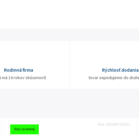
Rodinná firma
Rýchlosť dodania
á má 14 rokov skúseností
tovar expedujeme do druh
Kód:
5903887202633
Viac za menej