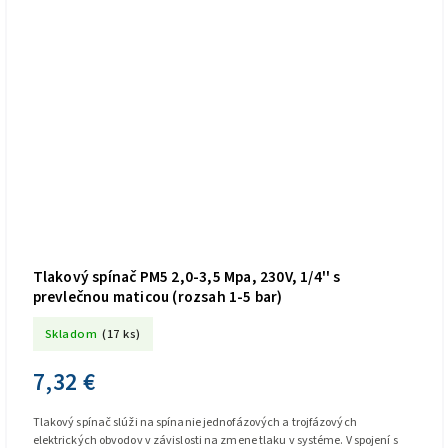
Tlakový spínač PM5 2,0-3,5 Mpa, 230V, 1/4'' s
prevlečnou maticou (rozsah 1-5 bar)
Skladom
(17 ks)
7,32 €
Tlakový spínač slúži na spínanie jednofázových a trojfázových
elektrických obvodov v závislosti na zmene tlaku v systéme. V spojení s