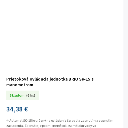
Prietoková ovládacia jednotka BRIO SK-15 s
manometrom
Skladom
(6 ks)
34,38 €
⭐ Automat SK-15 je určený na ovládanie čerpadla zapnutím a vypnutím
zariadenia. Zapnutie je podmienené poklesom tlaku vody vo