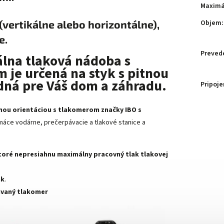
Maximá
ertikálne alebo horizontálne),
Objem
:
e.
Preved
álna tlaková nádoba s
je určená na styk s pitnou
dná pre Váš dom a záhradu.
Pripoje
nou orientáciou s tlakomerom značky IBO s
máce vodárne, prečerpávacie a tlakové stanice a
toré nepresiahnu maximálny pracovný tlak tlakovej
ak
.
tavaný tlakomer