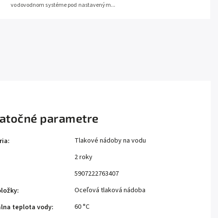
vodovodnom systéme pod nastaveným...
atočné parametre
Tlakové nádoby na vodu
ria
:
2 roky
:
5907222763407
Oceľová tlaková nádoba
oložky
:
60 °C
lna teplota vody
: