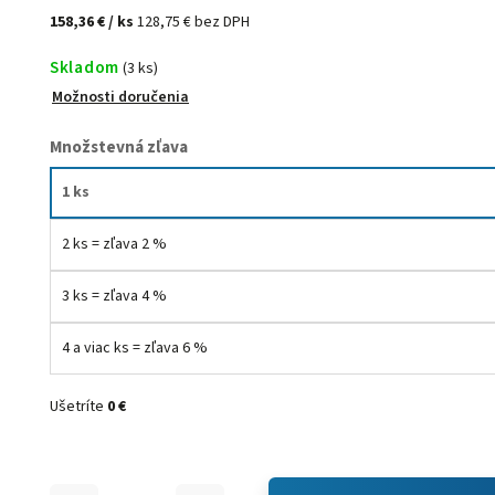
158,36 €
/ ks
128,75 € bez DPH
Skladom
(3 ks)
Možnosti doručenia
Množstevná zľava
1 ks
2 ks = zľava 2 %
3 ks = zľava 4 %
4 a viac ks = zľava 6 %
Ušetríte
0 €