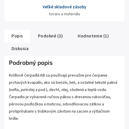
Veľké skladové zásoby
tovaru a materiálu
Popis
Podobné (3)
Hodnotenie (1)
Diskusia
Podrobný popis
Krídlové čerpadlá KB sa používajú prevažne pre čerpanie
prchavých kvapalín, ako sú benzín, lieh, a ostatné tekuté palivá
(nafta, petrolej a pod.), decht, olej, studená a teplá voda.
Čerpadlo je vybavené ručnou pákou s drevenou rukoväťou,
pérovou podložkou a maticou, odvodňovacou zátkou a
protiprírubami s trubkovým závitom na sacom a výtlačnom
hrdle.