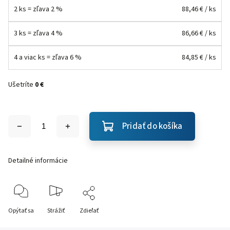
2 ks = zľava 2 %
88,46 €
/ ks
3 ks = zľava 4 %
86,66 €
/ ks
4 a viac ks = zľava 6 %
84,85 €
/ ks
Ušetríte
0 €
Pridať do košíka
Detailné informácie
Opýtať sa
Strážiť
Zdieľať