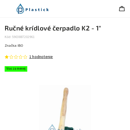
Ručné krídlové čerpadlo K2 - 1"
Kód:
5903887202961
Značka:
IBO
1 hodnotenie
Viac za menej