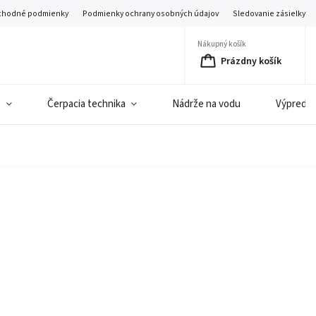
hodné podmienky
Podmienky ochrany osobných údajov
Sledovanie zásielky
Nákupný košík
Prázdny košík
e
Čerpacia technika
Nádrže na vodu
Výpredaj 