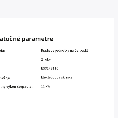
atočné parametre
Riadiace jednotky na čerpadlá
ria
:
2 roky
:
ES31FS110
Elektródová skrinka
oložky
:
11 kW
lny výkon čerpadla
: