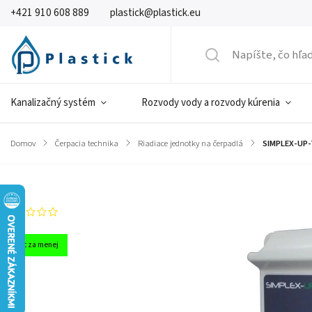
+421 910 608 889
plastick@plastick.eu
Kanalizačný systém
Rozvody vody a rozvody kúrenia
Domov
/
Čerpacia technika
/
Riadiace jednotky na čerpadlá
/
SIMPLEX-UP-T
Značka:
FOURGROUP
Neohodnotené
Viac za menej