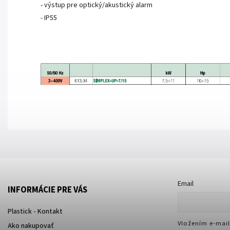
- výstup pre optický/akustický alarm
- IP55
Email
INFORMÁCIE PRE VÁS
Plastick - Kontakt
Vložením e-mail
Ako nakupovať