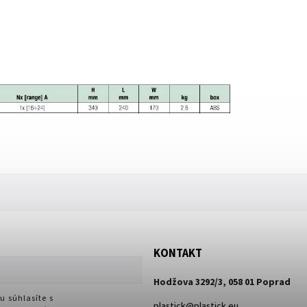
KONTAKT
Hodžova 3292/3, 058 01 Poprad
u súhlasíte s
plastick
@
plastick.eu