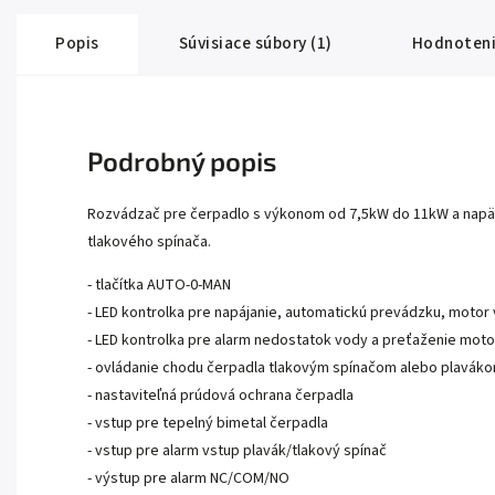
Popis
Súvisiace súbory (1)
Hodnoten
Podrobný popis
Rozvádzač pre čerpadlo s výkonom od 7,5kW do 11kW a napät
tlakového spínača.
- tlačítka AUTO-0-MAN
- LED kontrolka pre napájanie, automatickú prevádzku, motor
- LED kontrolka pre alarm nedostatok vody a preťaženie moto
- ovládanie chodu čerpadla tlakovým spínačom alebo plavák
- nastaviteľná prúdová ochrana čerpadla
- vstup pre tepelný bimetal čerpadla
- vstup pre alarm vstup plavák/tlakový spínač
- výstup pre alarm NC/COM/NO