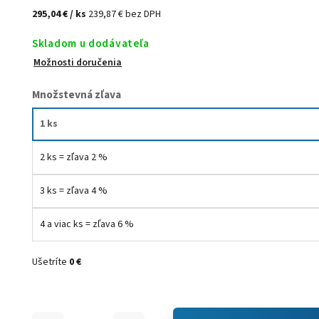
295,04 €
/ ks
239,87 € bez DPH
Skladom u dodávateľa
Možnosti doručenia
Množstevná zľava
1 ks
2 ks = zľava 2 %
3 ks = zľava 4 %
4 a viac ks = zľava 6 %
Ušetríte
0 €