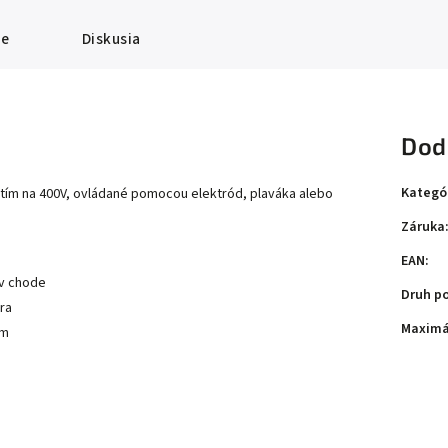
ie
Diskusia
Dod
Kategó
ím na 400V, ovládané pomocou elektród, plaváka alebo
Záruka
EAN
:
 v chode
Druh p
ra
Maximá
om