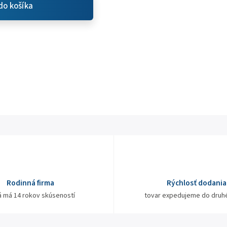
do košíka
Rodinná firma
Rýchlosť dodania
á má 14 rokov skúseností
tovar expedujeme do druh