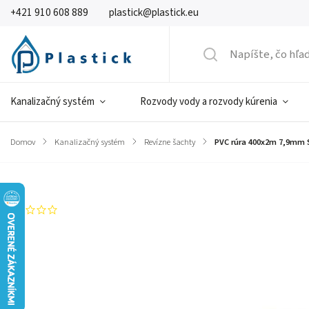
+421 910 608 889
plastick@plastick.eu
Kanalizačný systém
Rozvody vody a rozvody kúrenia
Domov
/
Kanalizačný systém
/
Revízne šachty
/
PVC rúra 400x2m 7,9mm 
Značka:
Plastimex
Neohodnotené