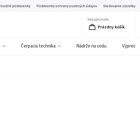
hodné podmienky
Podmienky ochrany osobných údajov
Sledovanie zásielky
Nákupný košík
Prázdny košík
e
Čerpacia technika
Nádrže na vodu
Výpredaj 