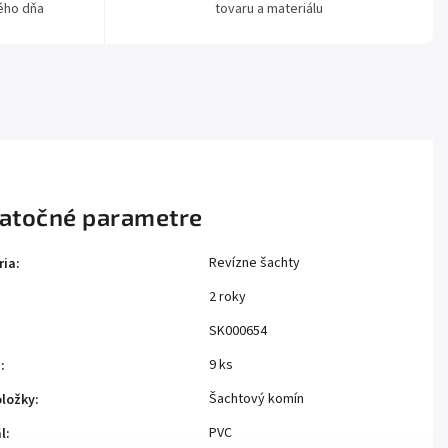
ého dňa
tovaru a materiálu
atočné parametre
Revízne šachty
ria
:
2 roky
:
SK000654
9 ks
e
:
Šachtový komín
oložky
:
PVC
l
: