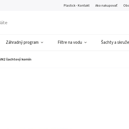
Plastick - Kontakt
Ako nakupovať
Obc
Záhradný program
Filtre na vodu
Šachty a skruž
SN2 šachtový komín