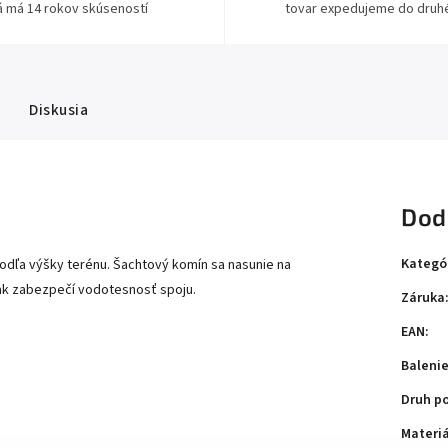
á má 14 rokov skúseností
tovar expedujeme do druh
Diskusia
Dod
Kategó
podľa výšky terénu. Šachtový komín sa nasunie na
ak zabezpečí vodotesnosť spoju.
Záruka
EAN
:
Baleni
Druh p
Materiá