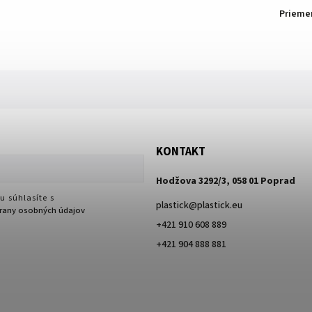
Priemer
KONTAKT
Hodžova 3292/3, 058 01 Poprad
u súhlasíte s
plastick
@
plastick.eu
any osobných údajov
+421 910 608 889
+421 904 888 881