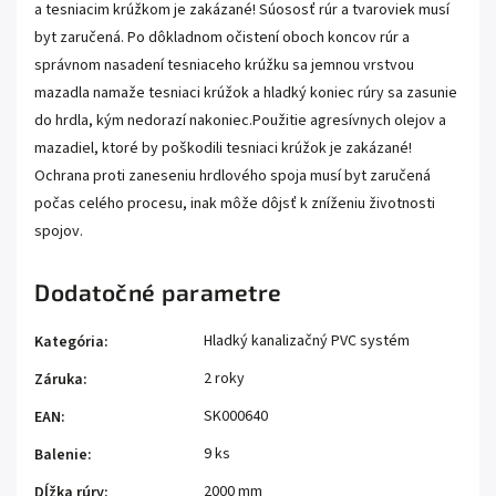
a tesniacim krúžkom je zakázané! Súososť rúr a tvaroviek musí
byt zaručená. Po dôkladnom očistení oboch koncov rúr a
správnom nasadení tesniaceho krúžku sa jemnou vrstvou
mazadla namaže tesniaci krúžok a hladký koniec rúry sa zasunie
do hrdla, kým nedorazí nakoniec.Použitie agresívnych olejov a
mazadiel, ktoré by poškodili tesniaci krúžok je zakázané!
Ochrana proti zaneseniu hrdlového spoja musí byt zaručená
počas celého procesu, inak môže dôjsť k zníženiu životnosti
spojov.
Dodatočné parametre
Hladký kanalizačný PVC systém
Kategória
:
2 roky
Záruka
:
SK000640
EAN
:
9 ks
Balenie
:
2000 mm
Dĺžka rúry
: