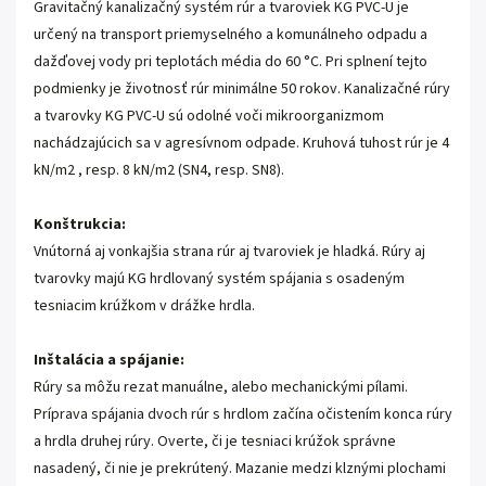
Gravitačný kanalizačný systém rúr a tvaroviek KG PVC-U je
určený na transport priemyselného a komunálneho odpadu a
dažďovej vody pri teplotách média do 60 °C. Pri splnení tejto
podmienky je životnosť rúr minimálne 50 rokov. Kanalizačné rúry
a tvarovky KG PVC-U sú odolné voči mikroorganizmom
nachádzajúcich sa v agresívnom odpade. Kruhová tuhost rúr je 4
kN/m2 , resp. 8 kN/m2 (SN4, resp. SN8).
Konštrukcia:
Vnútorná aj vonkajšia strana rúr aj tvaroviek je hladká. Rúry aj
tvarovky majú KG hrdlovaný systém spájania s osadeným
tesniacim krúžkom v drážke hrdla.
Inštalácia a spájanie:
Rúry sa môžu rezat manuálne, alebo mechanickými pílami.
Príprava spájania dvoch rúr s hrdlom začína očistením konca rúry
a hrdla druhej rúry. Overte, či je tesniaci krúžok správne
nasadený, či nie je prekrútený. Mazanie medzi klznými plochami