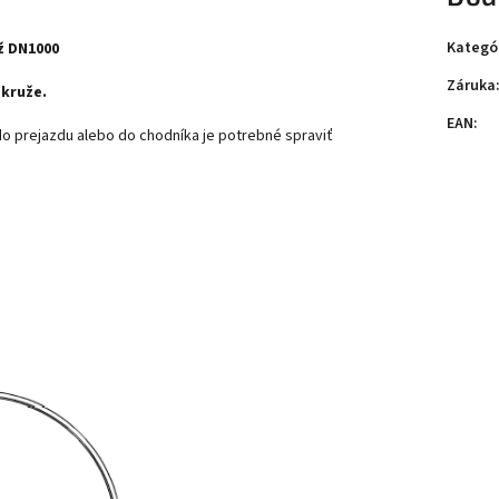
Kategó
ž DN1000
Záruka
 skruže.
EAN
:
do prejazdu alebo do chodníka je potrebné spraviť