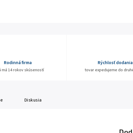
Rodinná firma
Rýchlosť dodania
á má 14 rokov skúseností
tovar expedujeme do druh
ie
Diskusia
Dod