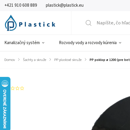
+421 910 608 889
plastick@plastick.eu
Kanalizačný systém
Rozvody vody a rozvody kúrenia
Domov
/
Šachty a skruže
/
PP plastové skruže
/
PP poklop ø 1200 (pre b
Značka:
PLASTICK
Neohodnotené