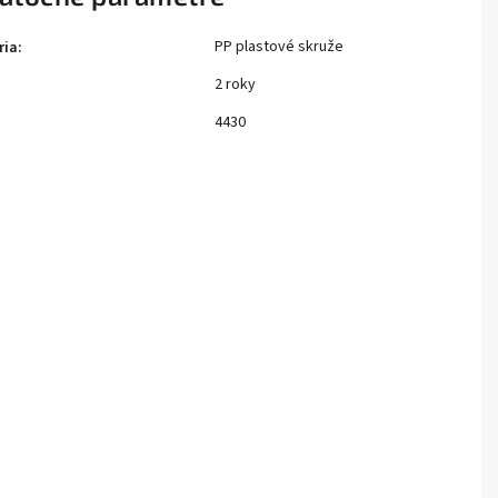
PP plastové skruže
ria
:
2 roky
:
4430