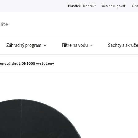
Plastick - Kontakt
Ako nakupovať
Obc
Záhradný program
Filtre na vodu
Šachty a skruž
etónovú skruž DN1000) vystužený