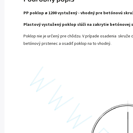
PP poklop ø 1200 vystužený - vhodný pre betónovú skru
Plastový vystužený poklop slúži na zakrytie betónovej
Poklop nie je určený pre chôdzu. V prípade osadenia skruže 
betónový prstenec a osadiť poklop na to vhodný.