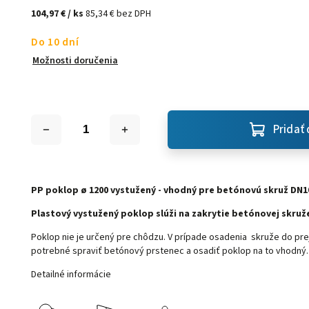
104,97 €
/ ks
85,34 € bez DPH
Do 10 dní
Možnosti doručenia
Pridať 
PP poklop ø 1200 vystužený - vhodný pre betónovú skruž DN1
Plastový vystužený poklop slúži na zakrytie betónovej skru
Poklop nie je určený pre chôdzu. V prípade osadenia skruže do pre
potrebné spraviť betónový prstenec a osadiť poklop na to vhodný.
Detailné informácie