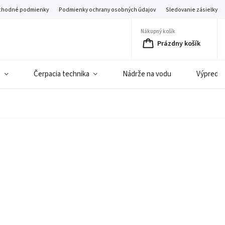
hodné podmienky
Podmienky ochrany osobných údajov
Sledovanie zásielky
Nákupný košík
Prázdny košík
e
Čerpacia technika
Nádrže na vodu
Výpredaj 