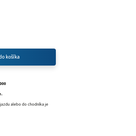
do košíka
000
že.
jazdu alebo do chodníka je