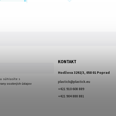
KONTAKT
Hodžova 3292/3, 058 01 Poprad
u súhlasíte s
plastick
@
plastick.eu
any osobných údajov
+421 910 608 889
+421 904 888 881