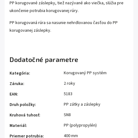
PP korugované záslepky, tiež nazývané ako viečka, slúžia pre
ukončenie potrubia korugovanej rúry.
PP korugovaná rúra sa nasunie nehrdlovanou časťou do PP
korugovanej záslepky.
Dodatočné parametre
Korugovaný PP systém
Kategória
:
2 roky
Záruka
:
5183
EAN
:
PP zátky a záslepky
Druh položky
:
SN8
Kruhová tuhosť
:
PP (polypropylén)
Materiál
:
400 mm
Priemer potrubia
: