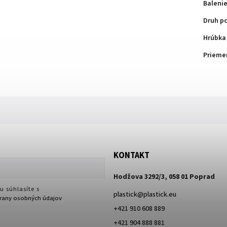
Baleni
Druh p
Hrúbka
Prieme
KONTAKT
Hodžova 3292/3, 058 01 Poprad
u súhlasíte s
plastick
@
plastick.eu
any osobných údajov
+421 910 608 889
+421 904 888 881