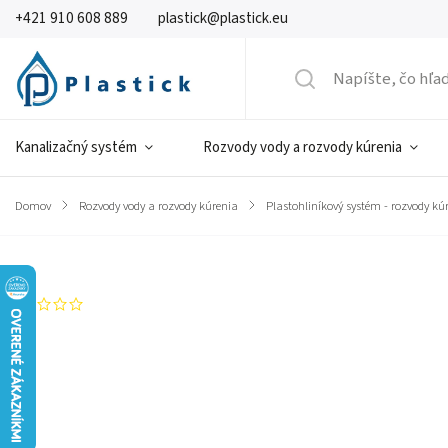
+421 910 608 889
plastick@plastick.eu
Kanalizačný systém
Rozvody vody a rozvody kúrenia
Domov
/
Rozvody vody a rozvody kúrenia
/
Plastohliníkový systém - rozvody kú
Značka:
WIGELL
Neohodnotené