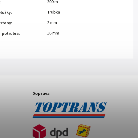
200 m
e
:
Trubka
oložky
:
2 mm
 steny
:
16 mm
r potrubia
:
Doprava