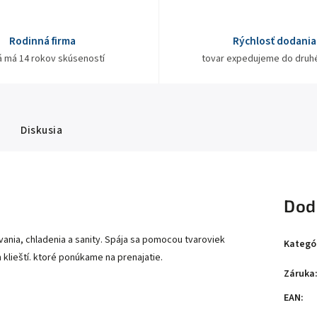
Rodinná firma
Rýchlosť dodania
á má 14 rokov skúseností
tovar expedujeme do druh
Diskusia
Dod
ania, chladenia a sanity. Spája sa pomocou tvaroviek
Kategó
klieští. ktoré ponúkame na prenajatie.
Záruka
EAN
: