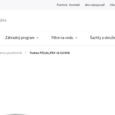
Plastick - Kontakt
Ako nakupovať
Obc
Záhradný program
Filtre na vodu
Šachty a skruž
renia plastohliník
/
Trubka PEX/AL/PEX 16 GOSHE