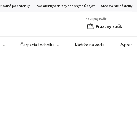
hodné podmienky
Podmienky ochrany osobných údajov
Sledovanie zásielky
Nákupný košík
Prázdny košík
e
Čerpacia technika
Nádrže na vodu
Výpredaj 