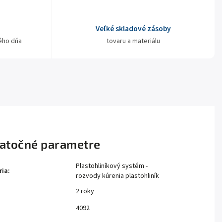
Veľké skladové zásoby
ého dňa
tovaru a materiálu
atočné parametre
Plastohliníkový systém -
ria
:
rozvody kúrenia plastohliník
2 roky
:
4092