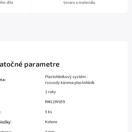
ého dňa
tovaru a materiálu
atočné parametre
Plastohliníkový systém -
ria
:
rozvody kúrenia plastohliník
2 roky
:
RM129Y059
5 ks
e
:
Koleno
oložky
: