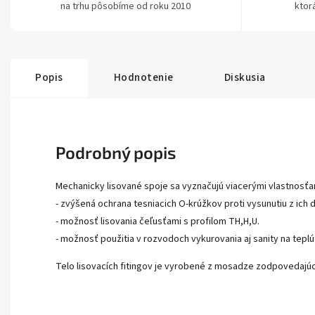
na trhu pôsobíme od roku 2010
ktor
Popis
Hodnotenie
Diskusia
Podrobný popis
Mechanicky lisované spoje sa vyznačujú viacerými vlastnosťa
- zvýšená ochrana tesniacich O-krúžkov proti vysunutiu z ich d
- možnosť lisovania čeľusťami s profilom TH,H,U.
- možnosť použitia v rozvodoch vykurovania aj sanity na teplú
Telo lisovacích fitingov je vyrobené z mosadze zodpovedaj