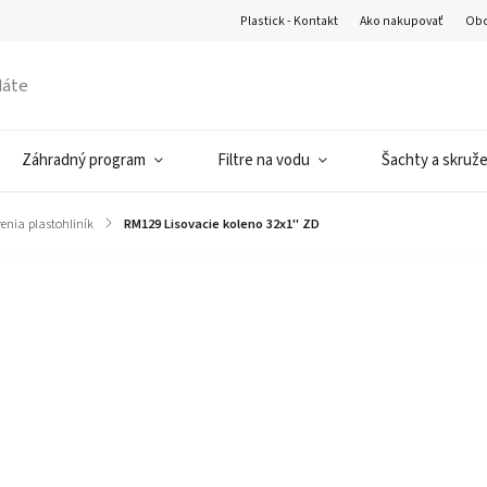
Plastick - Kontakt
Ako nakupovať
Obc
Záhradný program
Filtre na vodu
Šachty a skruž
renia plastohliník
/
RM129 Lisovacie koleno 32x1'' ZD