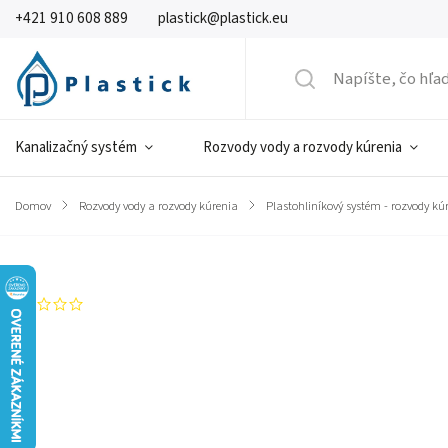
+421 910 608 889
plastick@plastick.eu
Kanalizačný systém
Rozvody vody a rozvody kúrenia
Domov
/
Rozvody vody a rozvody kúrenia
/
Plastohliníkový systém - rozvody kú
Značka:
GIACOMINI
Neohodnotené