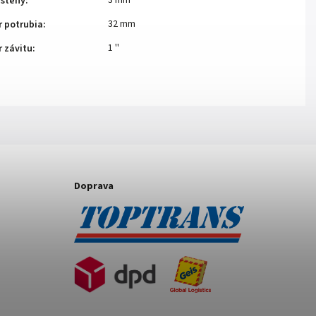
3 mm
 steny
:
32 mm
r potrubia
:
1 ''
 závitu
:
Doprava