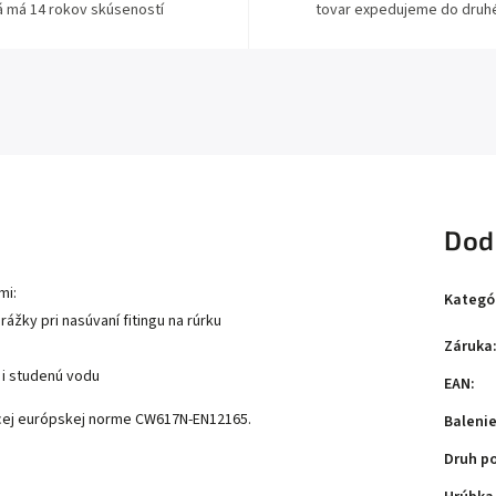
á má 14 rokov skúseností
tovar expedujeme do druh
Dod
mi:
Kategó
rážky pri nasúvaní fitingu na rúrku
Záruka
 i studenú vodu
EAN
:
úcej európskej norme CW617N-EN12165.
Baleni
Druh p