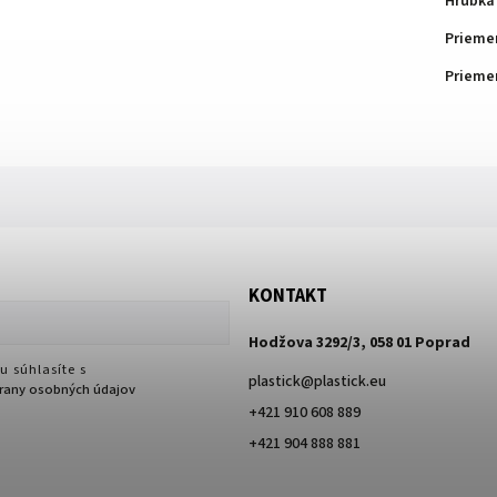
Hrúbka
Prieme
Priemer
KONTAKT
Hodžova 3292/3, 058 01 Poprad
u súhlasíte s
plastick
@
plastick.eu
any osobných údajov
+421 910 608 889
+421 904 888 881