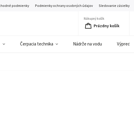
hodné podmienky
Podmienky ochrany osobných údajov
Sledovanie zásielky
Nákupný košík
Prázdny košík
e
Čerpacia technika
Nádrže na vodu
Výpredaj 