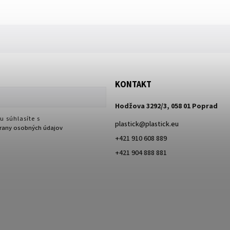
KONTAKT
Hodžova 3292/3, 058 01 Poprad
u súhlasíte s
plastick
@
plastick.eu
any osobných údajov
+421 910 608 889
+421 904 888 881