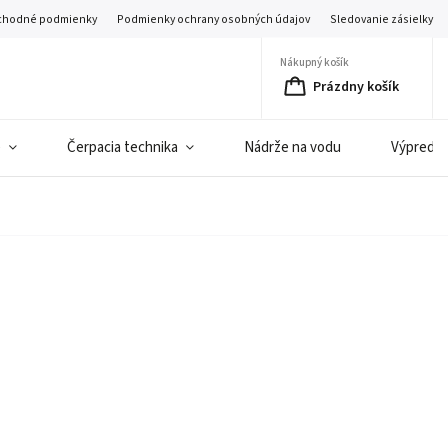
hodné podmienky
Podmienky ochrany osobných údajov
Sledovanie zásielky
Nákupný košík
Prázdny košík
e
Čerpacia technika
Nádrže na vodu
Výpredaj 