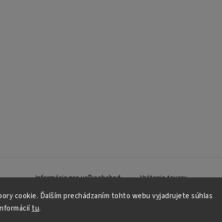
Informácie pre veľkoobchod
Vrátenie tovaru
ory cookie. Ďalším prechádzaním tohto webu vyjadrujete súhlas
informácií
tu
.