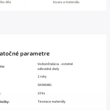
ého dňa
tovaru a materiálu
atočné parametre
Vodoinštalácia - ostatné
ria
:
náhradné diely
2 roky
:
SK000481
10 ks
e
:
Tesniace materiály
oložky
: