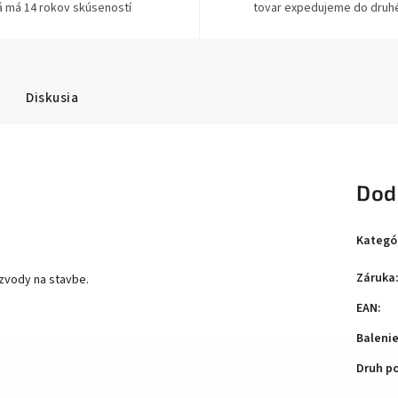
á má 14 rokov skúseností
tovar expedujeme do druh
Diskusia
Dod
Kategó
Záruka
ozvody na stavbe.
EAN
:
Baleni
Druh p