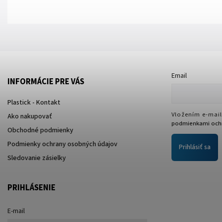
Email
INFORMÁCIE PRE VÁS
Plastick - Kontakt
Vložením e-mail
Ako nakupovať
podmienkami ochr
Obchodné podmienky
Podmienky ochrany osobných údajov
Prihlásiť sa
Sledovanie zásielky
PRIHLÁSENIE
E-mail