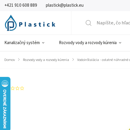
+421 910 608 889
plastick@plastick.eu
Kanalizačný systém
Rozvody vody a rozvody kúrenia
Domov
/
Rozvody vody a rozvody kúrenia
/
Vodoinštalácia - ostatné náhradné d
Značka:
LOCTITE
Neohodnotené