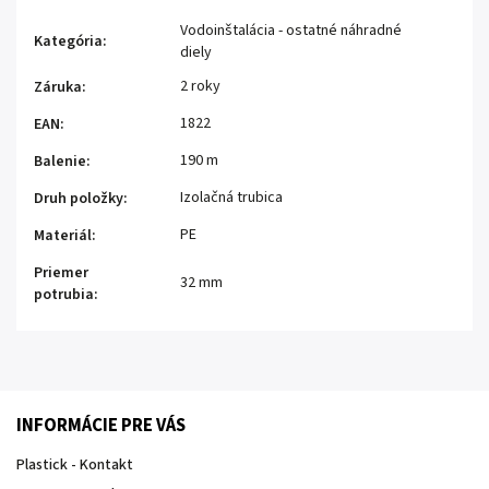
Vodoinštalácia - ostatné náhradné
Kategória
:
diely
2 roky
Záruka
:
1822
EAN
:
190 m
Balenie
:
Izolačná trubica
Druh položky
:
PE
Materiál
:
Priemer
32 mm
potrubia
:
INFORMÁCIE PRE VÁS
Plastick - Kontakt