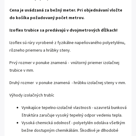
Cena je uvádzaná za bežný meter.
Pri objednávaní vložte
do košíka požadovaný počet metrov.
Izoflex trubice sa predávajú v dvojmetrových dĺžkach!
Izoflex sú rúry vyrobené z fyzikálne napeňovaného polyetylénu,
rôzneho priemeru a hrúbky steny.
Prvý rozmer v ponuke znamená - vnútorný priemer izolačnej
trubice v mm.
Druhý rozmer v ponuke znamená - hrúbku izolačnej steny v mm.
Výhody izolačných trubíc
Vynikajúce tepelno-izolačné vlastnosti - uzavretá bunková
štruktúra zaručuje vysoký tepelný odpor vedeniu tepla.
Vysoká chemická odolnosť - polyetylén odoláva všetkým
bežne dostupným chemikáliám. Škodlivé je dlhodobé