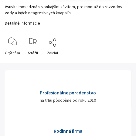
Vsuvka mosadzná s vonkajším závitom, pre montáž do rozvodov
vody a iných neagresívnych kvapalín.
Detailné informácie
Opýtať sa
Strážiť
Zdieľať
Profesionálne poradenstvo
na trhu pôsobíme od roku 2010
Rodinná firma