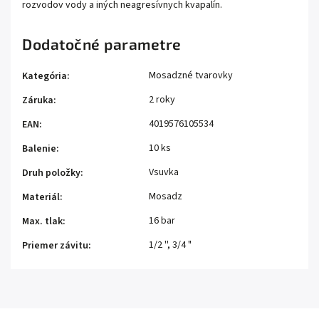
rozvodov vody a iných neagresívnych kvapalín.
Dodatočné parametre
Mosadzné tvarovky
Kategória
:
2 roky
Záruka
:
4019576105534
EAN
:
10 ks
Balenie
:
Vsuvka
Druh položky
:
Mosadz
Materiál
:
16 bar
Max. tlak
:
1/2 ''
,
3/4 "
Priemer závitu
: