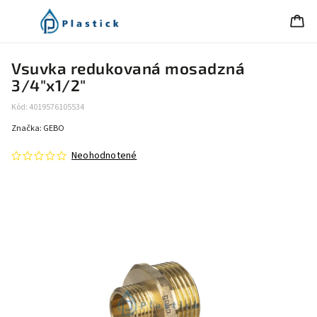
Vsuvka redukovaná mosadzná
3/4"x1/2"
Kód:
4019576105534
Značka:
GEBO
Neohodnotené