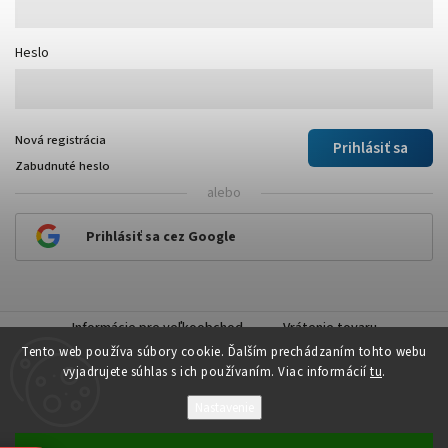
Heslo
Nová registrácia
Prihlásiť sa
Zabudnuté heslo
alebo
Prihlásiť sa cez Google
Informácie pre veľkoobchod
Vrátenie tovaru
Tento web používa súbory cookie. Ďalším prechádzaním tohto webu
vyjadrujete súhlas s ich používaním. Viac informácií
tu
.
Nastavenie