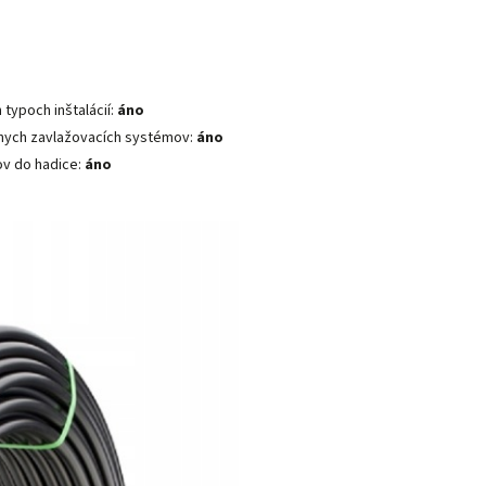
typoch inštalácií:
áno
nych zavlažovacích systémov:
áno
ov do hadice:
áno