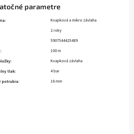
atočné parametre
Kvapková a mikro závlaha
ria
:
2 roky
:
5907544425489
100 m
e
:
Kvapková závlaha
oložky
:
4 bar
lny tlak
:
16 mm
r potrubia
: