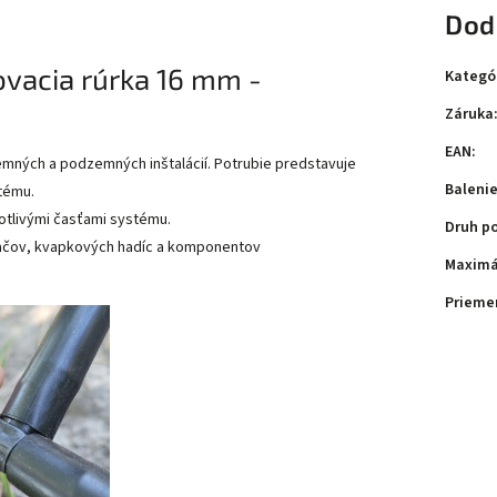
Dod
vacia rúrka 16 mm -
Kategó
Záruka
EAN
:
emných a podzemných inštalácií. Potrubie predstavuje
Baleni
tému.
tlivými časťami systému.
Druh p
ačov, kvapkových hadíc a komponentov
Maximá
Prieme