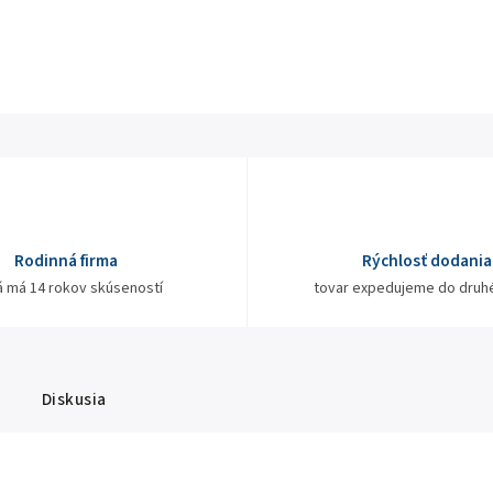
Rodinná firma
Rýchlosť dodania
á má 14 rokov skúseností
tovar expedujeme do druh
Diskusia