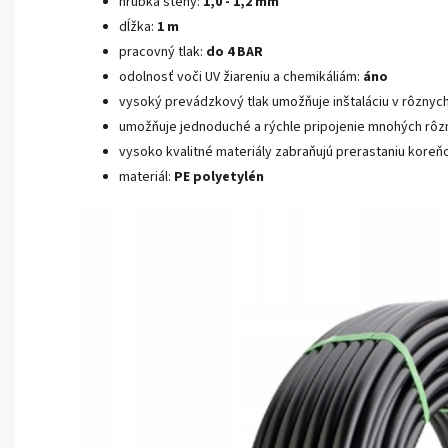
hrúbka steny:
1,0 - 1,2 mm
dĺžka:
1 m
pracovný tlak:
do
4 BAR
odolnosť voči UV žiareniu a chemikáliám:
áno
vysoký prevádzkový tlak umožňuje inštaláciu v rôznych 
umožňuje jednoduché a rýchle pripojenie mnohých rôz
vysoko kvalitné materiály zabraňujú prerastaniu koreň
materiál:
PE polyetylén