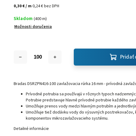
0,30 €
/ m
0,24 € bez DPH
Skladom
(400 m)
Možnosti doručenia
Pridať 
Bradas DSRZPN416-100 zavlažovacia rúrka 16 mm - prívodná zavlaž
Prívodné potrubia sa používajú v rôznych typoch nadzemných
Potrubie predstavuje hlavné prívodné potrubie každého za
Umožňuje prenos vody medzi hlavným potrubím a jednotlivý
Umožňuje tiež dodávku vody do výsuvných postrekovačov, 
komponentov mikrozavlažovacieho systému.
Detailné informácie