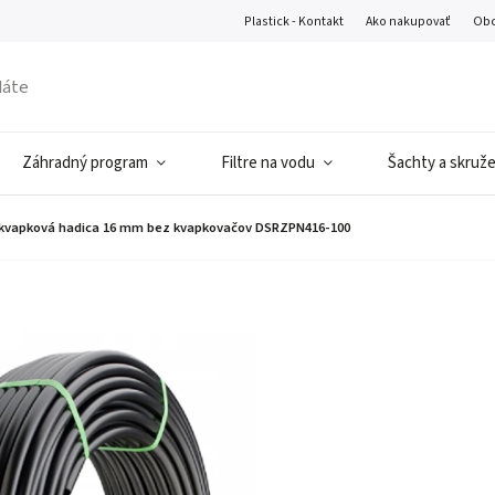
Plastick - Kontakt
Ako nakupovať
Obc
Záhradný program
Filtre na vodu
Šachty a skruž
 kvapková hadica 16 mm bez kvapkovačov DSRZPN416-100