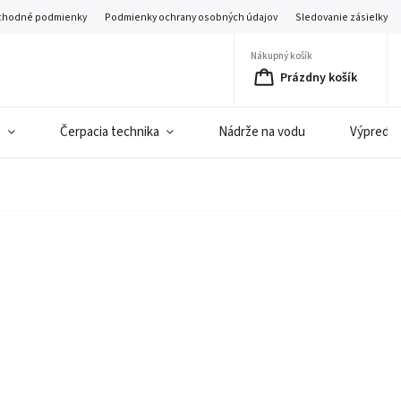
hodné podmienky
Podmienky ochrany osobných údajov
Sledovanie zásielky
Nákupný košík
Prázdny košík
e
Čerpacia technika
Nádrže na vodu
Výpredaj 