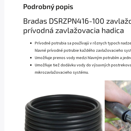
Podrobný popis
Bradas DSRZPN416-100 zavlažo
prívodná zavlažovacia hadica
Prívodné potrubia sa používajú v rôznych typoch nadz
hlavné prívodné potrubie každého zavlažovacieho sys
Umožňuje prenos vody medzi hlavným potrubím a jedno
Umožňuje tiež dodávku vody do výsuvných postrekov
mikrozavlažovacieho systému.