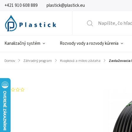
+421 910 608 889
plastick@plastick.eu
Kanalizačný systém
Rozvody vody a rozvody kúrenia
Domov
/
Záhradný program
/
Kvapková a mikro závlaha
/
Zavlažovacia
Značka:
Bradas
Neohodnotené