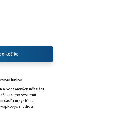
do košíka
ovacia hadica
 a podzemných inštalácií.
vlažovacieho systému.
mi časťami systému.
kvapkových hadíc a