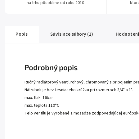
na trhu pôsobíme od roku 2010
ktor
Popis
Súvisiace súbory (1)
Hodnoten
Podrobný popis
Ručný radiátorový ventil rohový, chromovaný s pripojením pr
Nátrubok je bez tesniaceho krúžku pri rozmeroch 3/4" a 1".
max. tlak: 16bar
max. teplota 110°C
Telo ventilu je vyrobené z mosadze zodpovedajúcej európsk