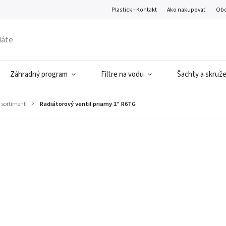
Plastick - Kontakt
Ako nakupovať
Obc
Záhradný program
Filtre na vodu
Šachty a skruž
 sortiment
/
Radiátorový ventil priamy 1'' R6TG