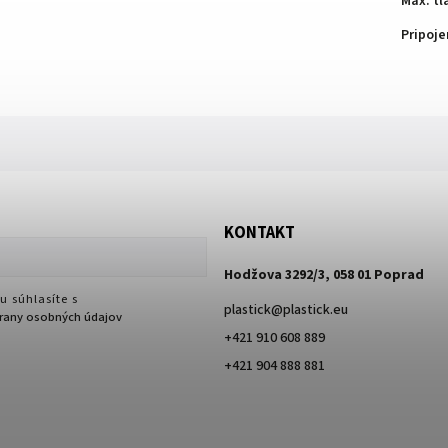
Max. tl
Pripoje
KONTAKT
Hodžova 3292/3, 058 01 Poprad
u súhlasíte s
plastick
@
plastick.eu
any osobných údajov
+421 910 608 889
+421 904 888 881