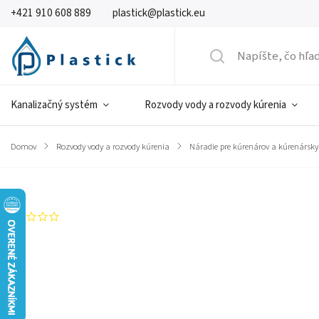
+421 910 608 889
plastick@plastick.eu
Kanalizačný systém
Rozvody vody a rozvody kúrenia
Domov
/
Rozvody vody a rozvody kúrenia
/
Náradie pre kúrenárov a kúrenársky
Značka:
GIACOMINI
Neohodnotené