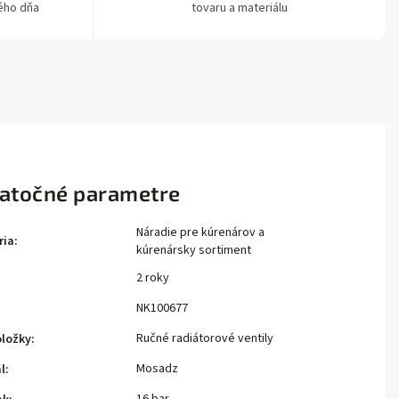
ého dňa
tovaru a materiálu
atočné parametre
Náradie pre kúrenárov a
ria
:
kúrenársky sortiment
2 roky
:
NK100677
Ručné radiátorové ventily
oložky
:
Mosadz
l
: