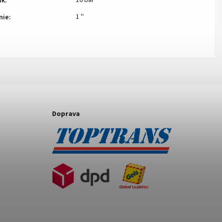
16 bar
ak
:
1 ''
nie
:
Doprava