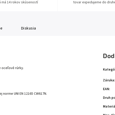
á má 14 rokov skúseností
tovar expedujeme do druh
ie
Diskusia
Dod
e oceľové rúrky.
Kategó
Záruka
EAN
:
ej norme UNI EN 12165 CW617N.
Druh p
Materiá