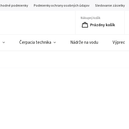
hodné podmienky
Podmienky ochrany osobných údajov
Sledovanie zásielky
Nákupný košík
Prázdny košík
e
Čerpacia technika
Nádrže na vodu
Výpredaj 