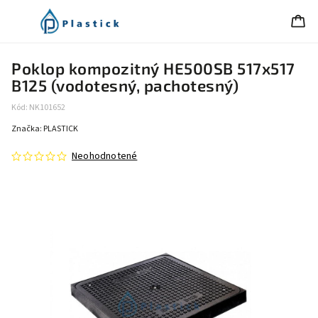
Poklop kompozitný HE500SB 517x517
B125 (vodotesný, pachotesný)
Kód:
NK101652
Značka:
PLASTICK
Neohodnotené