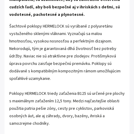
cudzích ľudí, aby boli bezpečné aj v ihriskách s deťmi, sú
vodotesné, pachotesné a plynotesné.
Šachtové poklopy HERMELOCK sú vyrábané z polyuretánu
vystuženého sklenými vláknami. Vyznačujú sa malou
hmotnosťou, vysokou nosnosťou a perfektným dizajnom.
Nekorodujú, tým je garantovaná dlhá životnosť bez potreby
údržby. Naviac nie sú atraktívne pre zlodejov. Protišmyková
úprava povrchu zaisťuje bezpečnú premávku. Poklopy sú
dodávané s kompatibilným kompozitným rámom umožňujúcim
spoľahlivé uzamykanie.
Poklopy HERMELOCK triedy zaťaženia B125 sú určené pre plochy
s maximálnym zaťažením 12,5 tony. Medzi najčastejšie oblasti
použitia patria pešie zóny, cesty pre cyklistov, parkoviská
osobných áut, ale aj záhrady, dvory, bazény, ihriská a
samozrejme chodníky.