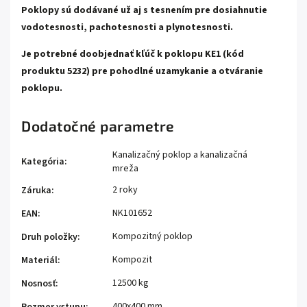
Poklopy sú dodávané už aj s tesnením pre dosiahnutie
vodotesnosti, pachotesnosti a plynotesnosti.
Je potrebné doobjednať kľúč k poklopu KE1 (kód
produktu 5232) pre pohodlné uzamykanie a otváranie
poklopu.
Dodatočné parametre
Kanalizačný poklop a kanalizačná
Kategória
:
mreža
2 roky
Záruka
:
NK101652
EAN
:
Kompozitný poklop
Druh položky
:
Kompozit
Materiál
:
12500 kg
Nosnosť
:
400x400 mm
Rozmer vstupu
: