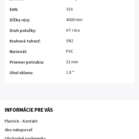
316
EAN
:
4000 mm
Dĺžka rúry
:
HT rúra
Druh položky
:
SN2
Kruhová tuhosť
:
PVC
Materiál
:
32 mm
Priemer potrubia
:
1.8 °
Uhol sklonu
:
INFORMÁCIE PRE VÁS
Plastick - Kontakt
Ako nakupovať
Obchodné podmienky