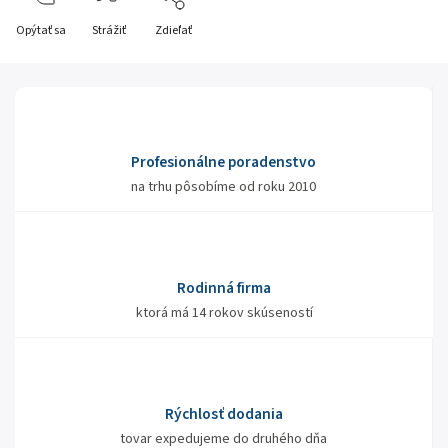
Opýtať sa
Strážiť
Zdieľať
Profesionálne poradenstvo
na trhu pôsobíme od roku 2010
Rodinná firma
ktorá má 14 rokov skúseností
Rýchlosť dodania
tovar expedujeme do druhého dňa