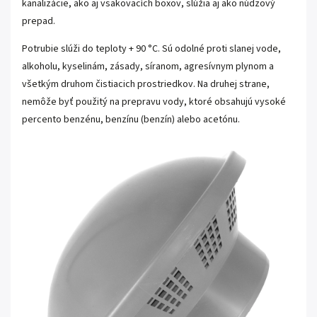
kanalizácie, ako aj vsakovacích boxov, slúžia aj ako núdzový
prepad.
Potrubie slúži do teploty + 90 °C. Sú odolné proti slanej vode,
alkoholu, kyselinám, zásady, síranom, agresívnym plynom a
všetkým druhom čistiacich prostriedkov. Na druhej strane,
nemôže byť použitý na prepravu vody, ktoré obsahujú vysoké
percento benzénu, benzínu (benzín) alebo acetónu.