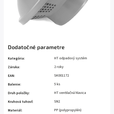
Dodatočné parametre
HT odpadový systém
Kategória
:
2 roky
Záruka
:
SK001172
EAN
:
5 ks
Balenie
:
HT ventilačná hlavica
Druh položky
:
SN2
Kruhová tuhosť
:
PP (polypropylén)
Materiál
: