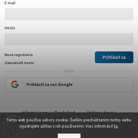
E-mail
Heslo
Nová registrácia
Prihlásiť sa
Zabudnuté heslo
alebo
Prihlásiť sa cez Google
Informácie pre veľkoobchod
Vrátenie tovaru
Tento web používa súbory cookie. Ďalším prechádzaním tohto webu
vyjadrujete súhlas s ich používaním. Viac informácií
tu
.
Nastavenie