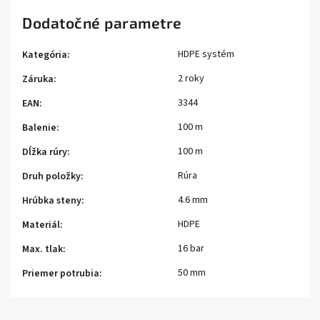
Dodatočné parametre
HDPE systém
Kategória
:
2 roky
Záruka
:
3344
EAN
:
100 m
Balenie
:
100 m
Dĺžka rúry
:
Rúra
Druh položky
:
4.6 mm
Hrúbka steny
:
HDPE
Materiál
:
16 bar
Max. tlak
:
50 mm
Priemer potrubia
: