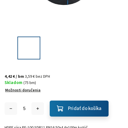
4,42 €
/ bm
3,59 € bez DPH
Skladom
(75 bm)
Možnosti doručenia
Pridať do košíka
HDPE rúra PE-100 SDR11 PN16 50x4,6x100m kotúč