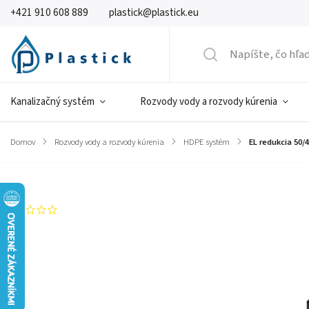
+421 910 608 889
plastick@plastick.eu
Kanalizačný systém
Rozvody vody a rozvody kúrenia
Domov
/
Rozvody vody a rozvody kúrenia
/
HDPE systém
/
EL redukcia 50/
Značka:
Georg Fisher
Neohodnotené