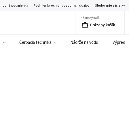
hodné podmienky
Podmienky ochrany osobných údajov
Sledovanie zásielky
Nákupný košík
Prázdny košík
e
Čerpacia technika
Nádrže na vodu
Výpredaj 