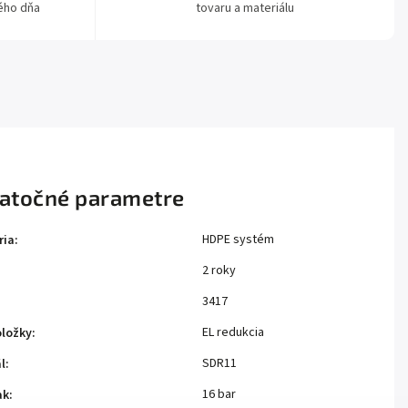
ého dňa
tovaru a materiálu
atočné parametre
HDPE systém
ria
:
2 roky
:
3417
EL redukcia
oložky
:
SDR11
l
:
16 bar
ak
: