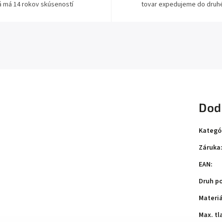
á má 14 rokov skúseností
tovar expedujeme do druh
Dod
Kategó
Záruka
EAN
:
Druh p
Materiá
Max. tl