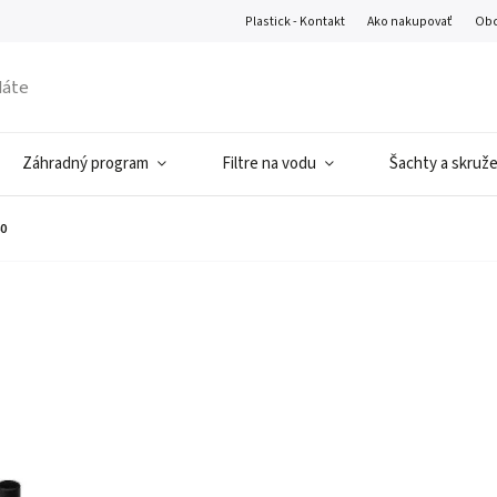
Plastick - Kontakt
Ako nakupovať
Obc
Záhradný program
Filtre na vodu
Šachty a skruž
40