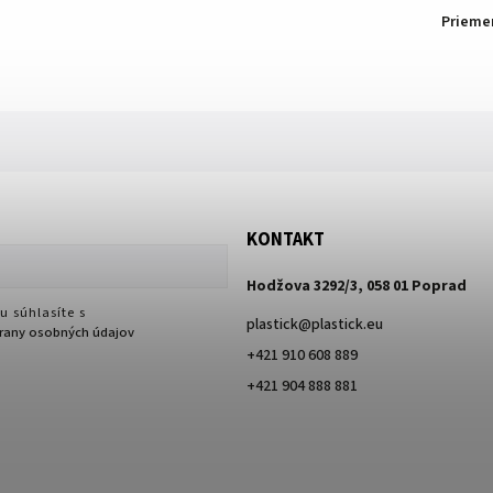
Prieme
KONTAKT
Hodžova 3292/3, 058 01 Poprad
u súhlasíte s
plastick
@
plastick.eu
any osobných údajov
+421 910 608 889
+421 904 888 881