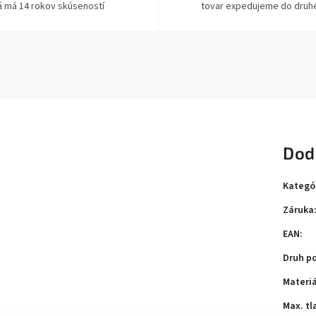
á má 14 rokov skúseností
tovar expedujeme do druh
Dod
Kategó
Záruka
EAN
:
Druh p
Materiá
Max. tl