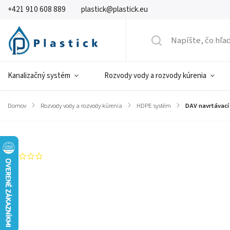
+421 910 608 889
plastick@plastick.eu
Kanalizačný systém
Rozvody vody a rozvody kúrenia
Domov
/
Rozvody vody a rozvody kúrenia
/
HDPE systém
/
DAV navrtávací 
Značka:
Georg Fisher
Neohodnotené