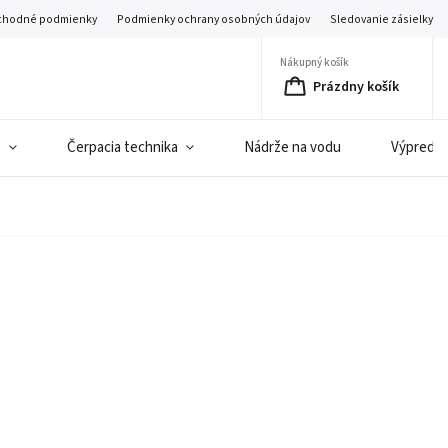
hodné podmienky
Podmienky ochrany osobných údajov
Sledovanie zásielky
Nákupný košík
Prázdny košík
e
Čerpacia technika
Nádrže na vodu
Výpredaj 