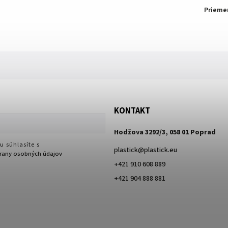
Prieme
KONTAKT
Hodžova 3292/3, 058 01 Poprad
u súhlasíte s
plastick
@
plastick.eu
any osobných údajov
+421 910 608 889
+421 904 888 881