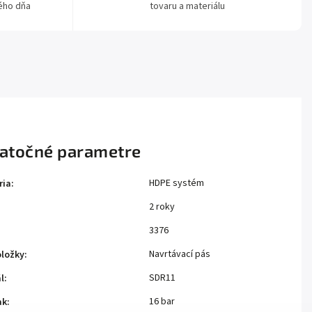
ého dňa
tovaru a materiálu
atočné parametre
HDPE systém
ria
:
2 roky
:
3376
Navrtávací pás
oložky
:
SDR11
l
:
16 bar
ak
: