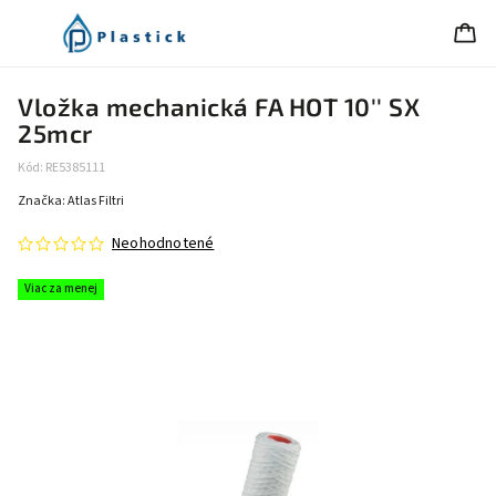
Vložka mechanická FA HOT 10'' SX
25mcr
Kód:
RE5385111
Značka:
Atlas Filtri
Neohodnotené
Viac za menej