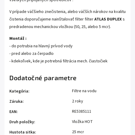
V prípade väčšieho znečistenia, alebo väčších nárokov na kvalitu
čistenia doporučujeme nainštalovať filter filter
ATLAS DUPLEX
s
predradenou mechanickou vložkou (50, 25, alebo 5 mcr).
Montáž :
- do potrubia na hlavný prívod vody
- pred alebo za čerpadlo
- kdekoľvek, kde je potrebná filtrácia mech. čiastočiek
Dodatočné parametre
Filtre na vodu
Kategória
:
2 roky
Záruka
:
RE5385111
EAN
:
Vložka HOT
Druh položky
:
25 mcr
Hustota sitka
: