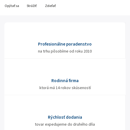
Opýtať sa
Strážiť
Zdieľať
Profesionálne poradenstvo
na trhu pôsobíme od roku 2010
Rodinná firma
ktorá má 14 rokov skúseností
Rýchlosť dodania
tovar expedujeme do druhého dňa