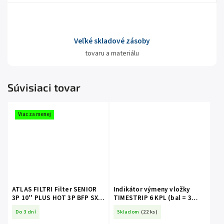
Veľké skladové zásoby
tovaru a materiálu
Súvisiaci tovar
Viac za menej
ATLAS FILTRI Filter SENIOR
Indikátor výmeny vložky
3P 10'' PLUS HOT 3P BFP SX
TIMESTRIP 6 KPL (bal = 3
AB
kusy)
Do 3 dní
Skladom
(22 ks)