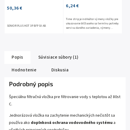
6,24 €
50,36 €
Time strip je indikátor výmeny vložky pre
ukazovanie blížiaceho sa termínu potreby
SENIOR PLUS HOT 3P BFP SX AB
servisu daného zariadenia, výmeny
filtračných vložiek, či pravidelnú údržbu
hocijakého...
Popis
Súvisiace súbory (1)
Hodnotenie
Diskusia
Podrobný popis
Špeciálna filtračná vložka pre filtrovanie vody s teplotou až 80st
C.
Jednorázová vložka na zachytenie mechanických nečistôt sa
používa ako
doplnková ochrana vodovodného systému
a
všetkých pripojených spotrebičov .