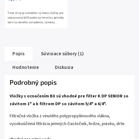
Time strip je indikátor výmeny vložky pre
ukazovanie blížiaceho sa termínu potreby
servisu daného zariadenia, výmeny
filtračných vložiek, či pravidelnú údržbu
hocijakého...
Popis
Súvisiace súbory (1)
Hodnotenie
Diskusia
Podrobný popis
Vložky s označením BX sú vhodné pre filter K DP SENIOR so
závitom 1" a k filtrom DP so závitom 5/4" a 6/4".
Filtračná vložka z vinutého polypropylénového vlákna,
vysokoúčinná filtrácia jemných čiastočiek, hrdze, piesku, drte.