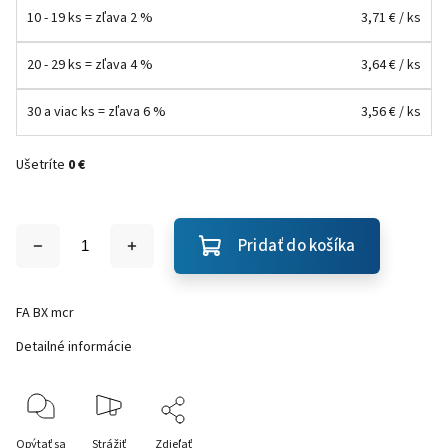
10 - 19 ks = zľava 2 %
3,71 €
/ ks
20 - 29 ks = zľava 4 %
3,64 €
/ ks
30 a viac ks = zľava 6 %
3,56 €
/ ks
Ušetríte
0 €
Pridať do košíka
FA BX mcr
Detailné informácie
Opýtať sa
Strážiť
Zdieľať