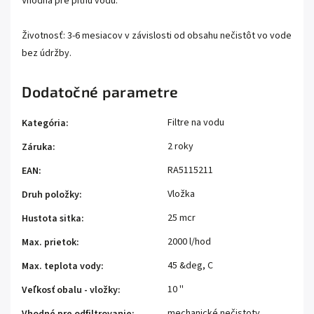
Vhodná pre pitnú vodu.
Životnosť: 3-6 mesiacov v závislosti od obsahu nečistôt vo vode
bez údržby.
Dodatočné parametre
Filtre na vodu
Kategória
:
2 roky
Záruka
:
RA5115211
EAN
:
Vložka
Druh položky
:
25 mcr
Hustota sitka
:
2000 l/hod
Max. prietok
:
45 &deg, C
Max. teplota vody
:
10 ''
Veľkosť obalu - vložky
:
mechanické nečistoty
Vhodné pre odfiltrovanie
: