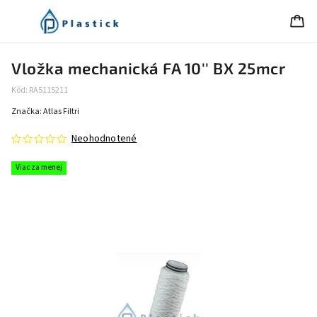
Vložka mechanická FA 10'' BX 25mcr
Kód:
RA5115211
Značka:
Atlas Filtri
Neohodnotené
Viac za menej