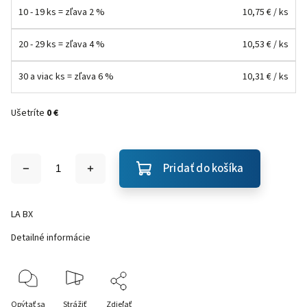
10 - 19 ks = zľava 2 %
10,75 €
/ ks
20 - 29 ks = zľava 4 %
10,53 €
/ ks
30 a viac ks = zľava 6 %
10,31 €
/ ks
Ušetríte
0 €
Pridať do košíka
LA BX
Detailné informácie
Opýtať sa
Strážiť
Zdieľať