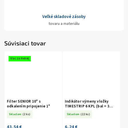
Veľké skladové zásoby
tovaru a materiálu
Súvisiaci tovar
Viac za menej
Filter SENIOR 10" s
Indikátor výmeny vložky
odkalením pripojenie 1"
TIMESTRIP 6 KPL (bal = 3
kusy)
Skladom
(2 ks)
Skladom
(22 ks)
43,54 €
6,24 €