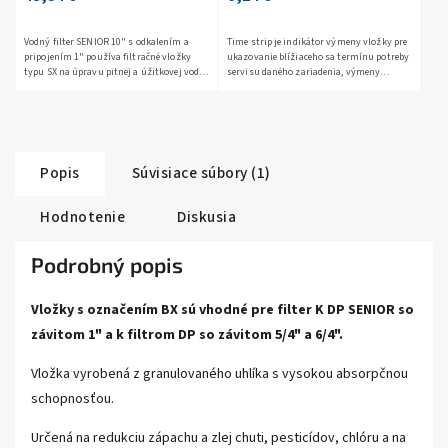
Vodný filter SENIOR 10" s odkalením a
Time strip je indikátor výmeny vložky pre
pripojením 1" používa filtračné vložky
ukazovanie blížiaceho sa termínu potreby
typu SX na úpravu pitnej a úžitkovej vody.
servisu daného zariadenia, výmeny
Maximálna teplota 45°C. Maximálny tlak
filtračných vložiek, či pravidelnú údržbu
8bar. ...
hocijakého...
Popis
Súvisiace súbory (1)
Hodnotenie
Diskusia
Podrobný popis
Vložky s označením BX sú vhodné pre filter K DP SENIOR so
závitom 1" a k filtrom DP so závitom 5/4" a 6/4".
Vložka vyrobená z granulovaného uhlíka s vysokou absorpčnou
schopnosťou.
Určená na redukciu zápachu a zlej chuti, pesticídov, chlóru a na