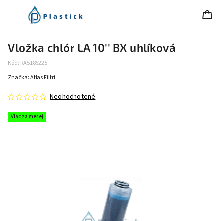
Vložka chlór LA 10'' BX uhlíková
Kód:
RA5185225
Značka:
Atlas Filtri
Neohodnotené
Viac za menej