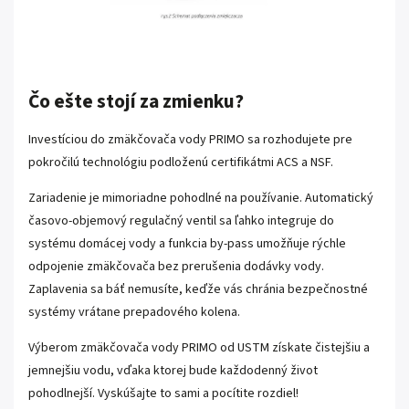
Čo ešte stojí za zmienku?
Investíciou do zmäkčovača vody PRIMO sa rozhodujete pre
pokročilú technológiu podloženú certifikátmi ACS a NSF.
Zariadenie je mimoriadne pohodlné na používanie. Automatický
časovo-objemový regulačný ventil sa ľahko integruje do
systému domácej vody a funkcia by-pass umožňuje rýchle
odpojenie zmäkčovača bez prerušenia dodávky vody.
Zaplavenia sa báť nemusíte, keďže vás chránia bezpečnostné
systémy vrátane prepadového kolena.
Výberom zmäkčovača vody PRIMO od USTM získate čistejšiu a
jemnejšiu vodu, vďaka ktorej bude každodenný život
pohodlnejší. Vyskúšajte to sami a pocítite rozdiel!