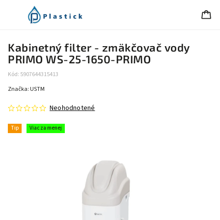
Kabinetný filter - zmäkčovač vody
PRIMO WS-25-1650-PRIMO
Kód:
5907644315413
Značka:
USTM
Neohodnotené
Tip
Viac za menej