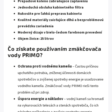
Prepadové koleno zabraňujúce zaplaveniu
Jednoduchá obsluha kabinetného filtra
Rukoväte pre ľahkú prepravu kabinetu
Kvalitné materiály zaisťujúce dlhú a bezproblémovú
prevádzku zariadenia
Moderný dizajn v bielo-šedom farebnom prevedení
Objem živice: 25 litrov
Čo získate používaním zmäkčovača
vody PRIMO?
Ochrana proti vodnému kameňu
– Častou príčinou
upchatého potrubia, zníženej účinnosti domácich
spotrebičov a zvýšenej spotreby energie je usadzovanie
vodného kameňa. Zmäkčovač vody PRIMO rieši tento
problém už pri zdroji.
Úspora energie a nákladov
– vodný kameň sa hromadí
na vykurovacích telesách a stenách spotrebiča, čo ich
následne poškodzuje a zvyšuje spotrebu energie.