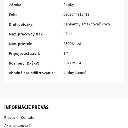
2 roky
Záruka
:
5907644315413
EAN
:
Kabinetný zmäkčovač vody
Druh položky
:
8 bar
Max. pracovný tlak
:
2300 l/hod
Max. prietok
:
1 ''
Pripojovací závit
:
50x32x114
Rozmery (DxŠxV)
:
vodný kameň
Vhodné pre odfiltrovanie
:
INFORMÁCIE PRE VÁS
Plastick - Kontakt
Ako nakupovať