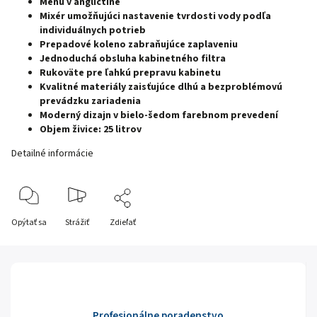
Menu v angličtine
Mixér umožňujúci nastavenie tvrdosti vody podľa
individuálnych potrieb
Prepadové koleno zabraňujúce zaplaveniu
Jednoduchá obsluha kabinetného filtra
Rukoväte pre ľahkú prepravu kabinetu
Kvalitné materiály zaisťujúce dlhú a bezproblémovú
prevádzku zariadenia
Moderný dizajn v bielo-šedom farebnom prevedení
Objem živice: 25 litrov
Detailné informácie
Opýtať sa
Strážiť
Zdieľať
Profesionálne poradenstvo