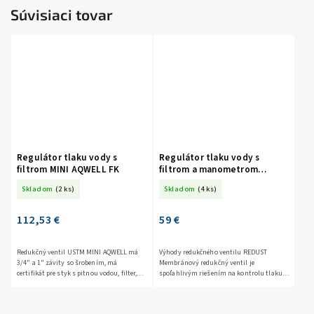
Súvisiaci tovar
Regulátor tlaku vody s
Regulátor tlaku vody s
filtrom MINI AQWELL FK
filtrom a manometrom
REDUST1
Skladom
(2 ks)
Skladom
(4 ks)
112,53 €
59 €
Redukčný ventil USTM MINI AQWELL má
Výhody redukčného ventilu REDUST
3/4" a 1" závity so šrobením, má
Membránový redukčný ventil je
certifikát pre styk s pitnou vodou, filter,
spoľahlivým riešením na kontrolu tlaku
vypušťací ventil - Systém Twist & Clean. -
vody v inštaláciách. Zariadenie chráni
je to...
systém a pripojené...