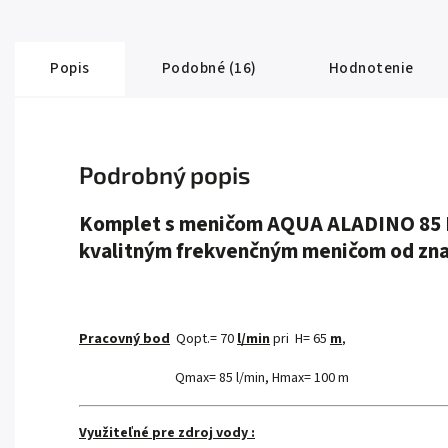
Popis
Podobné (16)
Hodnotenie
Podrobný popis
Komplet s meničom AQUA ALADINO 85 E
kvalitným frekvenčným meničom od zn
Pracovný bod
Qopt.= 70
l/min
pri H= 65
m
,
Qmax= 85 l/min, Hmax= 100 m
Využiteľné pre zdroj vody :