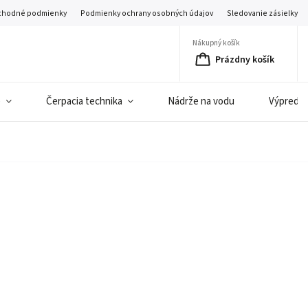
hodné podmienky
Podmienky ochrany osobných údajov
Sledovanie zásielky
Nákupný košík
Prázdny košík
e
Čerpacia technika
Nádrže na vodu
Výpredaj 