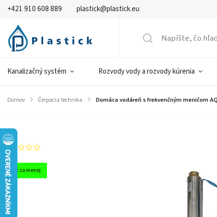
+421 910 608 889
plastick@plastick.eu
Kanalizačný systém
Rozvody vody a rozvody kúrenia
Domov
/
Čerpacia technika
/
Domáca vodáreň s frekvenčným meničom AQ
Značka:
AQUAMONTS
Neohodnotené
Viac za menej