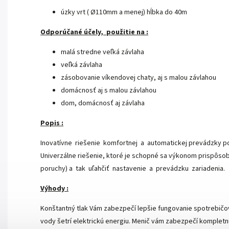
úzky vrt ( Ø110mm a menej) hĺbka do 40m
Odporúčané účely, použitie na :
malá stredne veľká závlaha
veľká závlaha
zásobovanie víkendovej chaty, aj s malou závlahou
domácnosť aj s malou závlahou
dom, domácnosť aj závlaha
Popis :
Inovatívne riešenie komfortnej a automatickej prevádzky po
Univerzálne riešenie, ktoré je schopné sa výkonom prispôso
poruchy) a tak uľahčiť nastavenie a prevádzku zariadenia.
Výhody :
Konštantný tlak Vám zabezpečí lepšie fungovanie spotrebičo
vody šetrí elektrickú energiu. Menič vám zabezpečí kompletn