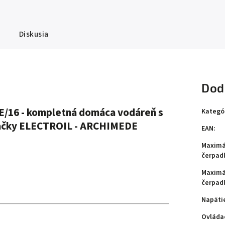
Diskusia
Dod
/16 - kompletná domáca vodáreň s
Kategó
ačky ELECTROIL - ARCHIMEDE
EAN
:
Maximá
čerpad
Maximá
čerpad
Napäti
Ovláda