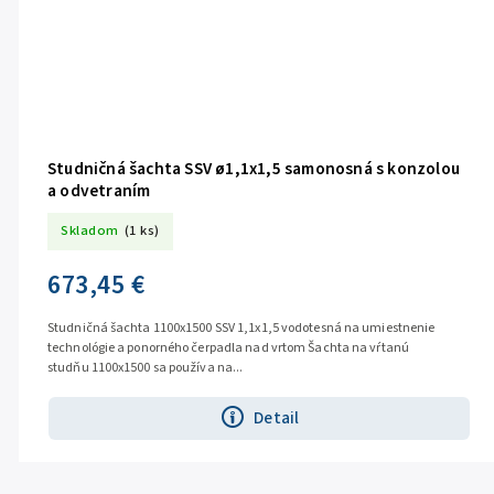
Studničná šachta SSV ø1,1x1,5 samonosná s konzolou
a odvetraním
Skladom
(1 ks)
673,45 €
Studničná šachta 1100x1500 SSV 1,1x1,5 vodotesná na umiestnenie
technológie a ponorného čerpadla nad vrtom Šachta na vŕtanú
studňu 1100x1500 sa používa na...
Detail