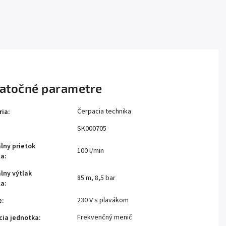
atočné parametre
Čerpacia technika
ria
:
SK000705
lny prietok
100 l/min
la
:
lny výtlak
85 m
,
8,5 bar
la
:
230 V s plavákom
e
:
Frekvenčný menič
cia jednotka
: