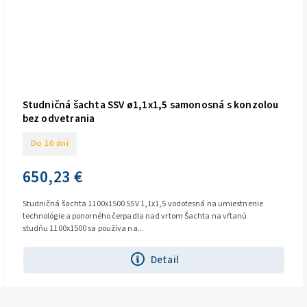
Studničná šachta SSV ø1,1x1,5 samonosná s konzolou
bez odvetrania
Do 10 dní
650,23 €
Studničná šachta 1100x1500 SSV 1,1x1,5 vodotesná na umiestnenie
technológie a ponorného čerpadla nad vrtom Šachta na vŕtanú
studňu 1100x1500 sa používa na...
Detail