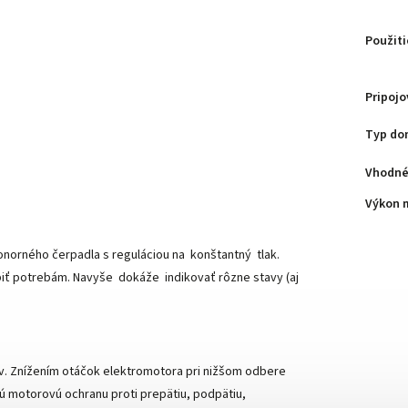
Použiti
Pripojo
Typ do
Vhodné 
Výkon 
norného čerpadla s reguláciou na konštantný tlak.
biť potrebám. Navyše dokáže indikovať rôzne stavy (aj
v. Znížením otáčok elektromotora pri nižšom odbere
ú motorovú ochranu proti prepätiu, podpätiu,