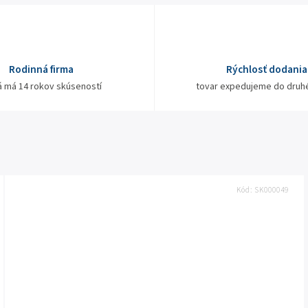
Rodinná firma
Rýchlosť dodania
á má 14 rokov skúseností
tovar expedujeme do druh
Kód:
SK000049