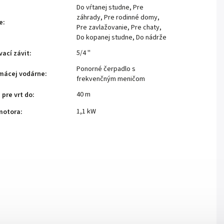
Do vŕtanej studne
,
Pre
záhrady
,
Pre rodinné domy
,
e
:
Pre zavlažovanie
,
Pre chaty
,
Do kopanej studne
,
Do nádrže
5/4 ''
vací závit
:
Ponorné čerpadlo s
mácej vodárne
:
frekvenčným meničom
40 m
pre vrt do
:
1,1 kW
motora
: