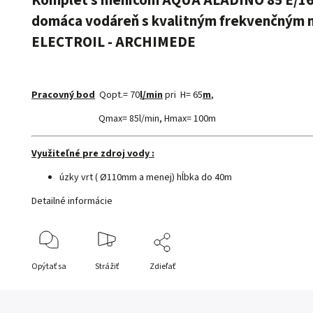
domáca vodáreň s kvalitným frekvenčným 
ELECTROIL - ARCHIMEDE
Pracovný bod
Qopt.= 70
l/min
pri H= 65
m
,
Qmax= 85l/min, Hmax= 100m
Využiteľné pre zdroj vody :
úzky vrt ( Ø110mm a menej) hĺbka do 40m
Detailné informácie
Opýtať sa
Strážiť
Zdieľať