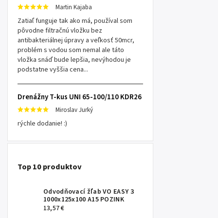
Martin Kajaba
Zatiaľ funguje tak ako má, používal som
pôvodne filtračnú vložku bez
antibakteriálnej úpravy a veľkosť 50mcr,
problém s vodou som nemal ale táto
vložka snáď bude lepšia, nevýhodou je
podstatne vyššia cena...
Drenážny T-kus UNI 65-100/110 KDR26
Miroslav Jurký
rýchle dodanie! :)
Top 10 produktov
Odvodňovací žľab VO EASY 3
1000x125x100 A15 POZINK
13,57 €