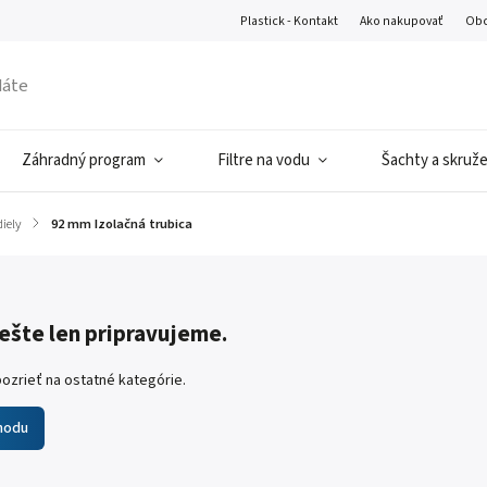
Plastick - Kontakt
Ako nakupovať
Obc
Záhradný program
Filtre na vodu
Šachty a skruž
iely
/
92 mm Izolačná trubica
ešte len pripravujeme.
ozrieť na ostatné kategórie.
hodu