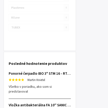
Plastimex
0
Rôzne
0
TUBEX
0
Posledné hodnotenie produktov
Ponorné čerpadlo IBO 3" STM 16 - RTS s 20m káblom
Martin Knietel
Všetko v poriadku, ako som si
predstavoval
Vložka antibakteriálna FA 10'' SANIC SX 25mcr