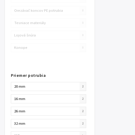
Orezávač koncov PE potrubia
0
Tesniace materiály
0
Lojová šnúra
0
Konope
0
Priemer potrubia
20 mm
2
16 mm
2
26 mm
2
32 mm
2