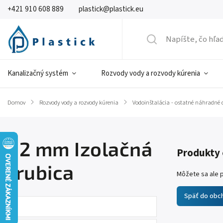
+421 910 608 889
plastick@plastick.eu
Kanalizačný systém
Rozvody vody a rozvody kúrenia
Domov
/
Rozvody vody a rozvody kúrenia
/
Vodoinštalácia - ostatné náhradné d
92 mm Izolačná
Produkty 
trubica
Môžete sa ale p
Späť do obc