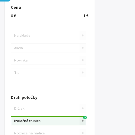
Cena
0
€
1
€
Na sklade
0
Akcia
0
Novinka
0
Tip
0
Druh položky
Držiak
0
Izolačná trubica
0
Nožnice na hadice
0