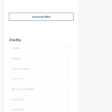
Vymazať filtre
Značky
AGAM
0
Bradas
0
Georg Fisher
0
LOCTITE
0
MC GOOD WORK
0
PLASTICK
0
PLASTICK
0