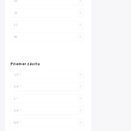
50
0
20
0
32
0
90
0
Priemer závitu
1/2 ''
0
3/4 ''
0
1 ''
0
5/4 ''
0
6/4 ''
0