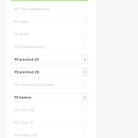
PE T-kus redukovaný
0
PE zátka
0
PE ventil
0
PE montážny kľúč
0
PE prechod ZV
2
PE prechod ZD
2
PE navrtávacia objímka
0
PE koleno
2
PE T-kus ZD
0
PE T-kus ZV
0
PE koleno ZD
0