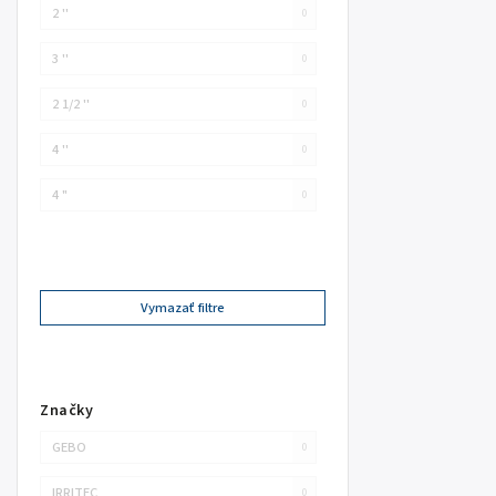
2 ''
0
3 ''
0
2 1/2 ''
0
4 ''
0
4 "
0
Vymazať filtre
Značky
GEBO
0
IRRITEC
0