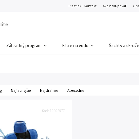
Plastick - Kontakt
Ako nakupovať
Obc
Záhradný program
Filtre na vodu
Šachty a skruž
e
Najlacnejšie
Najdrahšie
Abecedne
Kód:
10002577