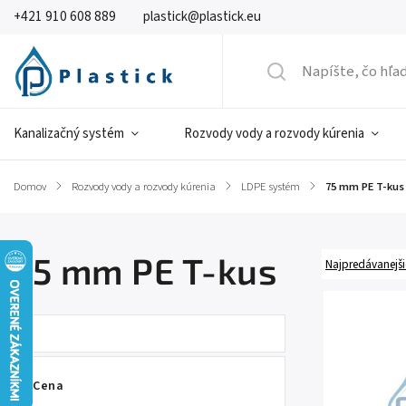
+421 910 608 889
plastick@plastick.eu
Kanalizačný systém
Rozvody vody a rozvody kúrenia
Domov
/
Rozvody vody a rozvody kúrenia
/
LDPE systém
/
75 mm PE T-kus
75 mm PE T-kus
Najpredávanejši
Cena