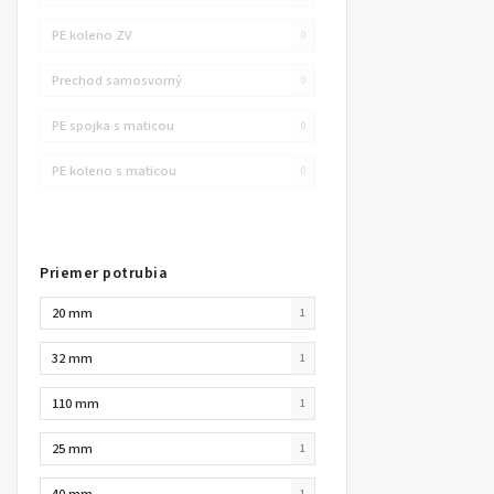
PE koleno ZV
0
Prechod samosvorný
0
PE spojka s maticou
0
PE koleno s maticou
0
Priemer potrubia
20 mm
1
32 mm
1
110 mm
1
25 mm
1
40 mm
1