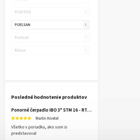
PLASTICK
0
POELSAN
1
Poelsan
0
Rôzne
0
Posledné hodnotenie produktov
Ponorné čerpadlo IBO 3" STM 16 - RTS s 20m káblom
Martin Knietel
Všetko v poriadku, ako som si
predstavoval