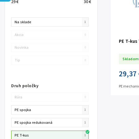
29
€
30
€
Na sklade
1
Akcia
0
PE T-kus 
Novinka
0
Skladom
Tip
0
29,37 
Druh položky
PE mechanic
Rúra
0
PE spojka
1
PE spojka redukovaná
1
PE T-kus
1