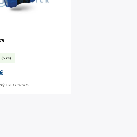
75
(5 ks)
€
ký T-kus 75x75x75