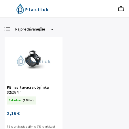
Najpredávanejšie
Najlacnejšie
Najdrahšie
Abecedne
PE navrtávacia objímka
32x3/4''
Skladom
(128 ks)
2,16 €
PE navrtávacia objímka (PE navrtávací