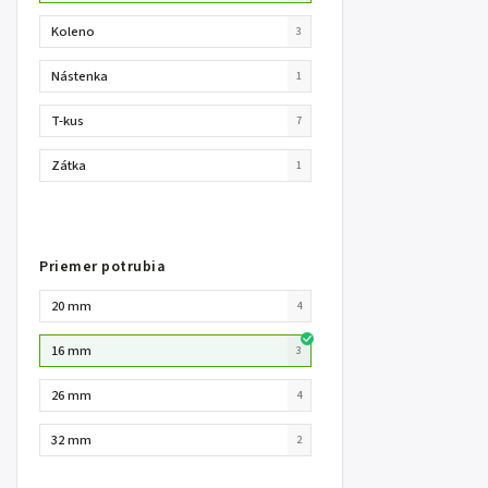
Koleno
3
Nástenka
1
T-kus
7
Zátka
1
Priemer potrubia
20 mm
4
16 mm
3
26 mm
4
32 mm
2