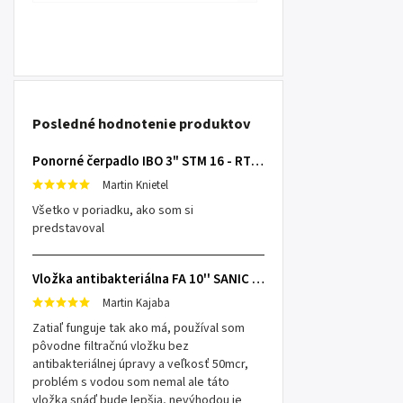
Posledné hodnotenie produktov
Ponorné čerpadlo IBO 3" STM 16 - RTS s 20m káblom
Martin Knietel
Všetko v poriadku, ako som si
predstavoval
Vložka antibakteriálna FA 10'' SANIC SX 25mcr
Martin Kajaba
Zatiaľ funguje tak ako má, používal som
pôvodne filtračnú vložku bez
antibakteriálnej úpravy a veľkosť 50mcr,
problém s vodou som nemal ale táto
vložka snáď bude lepšia, nevýhodou je