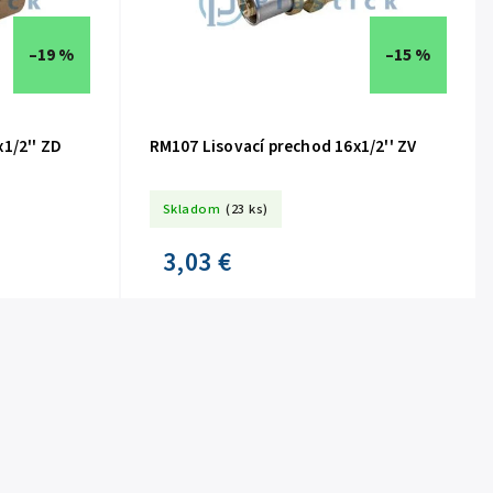
–19 %
–15 %
1/2'' ZD
RM107 Lisovací prechod 16x1/2'' ZV
Skladom
(23 ks)
3,03 €