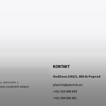
KONTAKT
Hodžova 3292/3, 058 01 Poprad
u súhlasíte s
plastick
@
plastick.eu
any osobných údajov
+421 910 608 889
+421 904 888 881