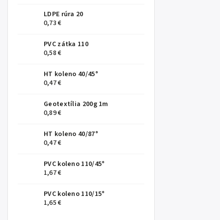
LDPE rúra 20
0,73 €
PVC zátka 110
0,58 €
HT koleno 40/45°
0,47 €
Geotextília 200g 1m
0,89 €
HT koleno 40/87°
0,47 €
PVC koleno 110/45°
1,67 €
PVC koleno 110/15°
1,65 €