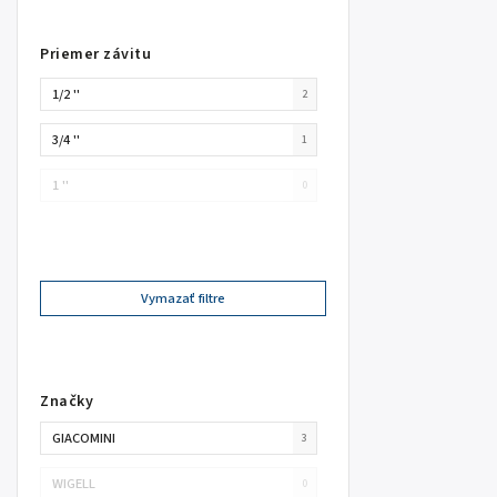
Priemer závitu
1/2 ''
2
3/4 ''
1
1 ''
0
Vymazať filtre
Značky
GIACOMINI
3
WIGELL
0