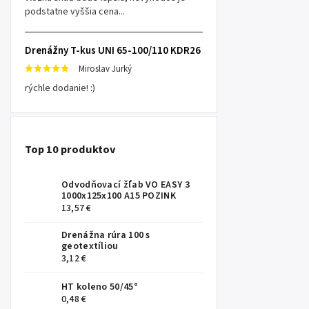
podstatne vyššia cena...
Drenážny T-kus UNI 65-100/110 KDR26
Miroslav Jurký
rýchle dodanie! :)
Top 10 produktov
Odvodňovací žľab VO EASY 3
1000x125x100 A15 POZINK
13,57 €
Drenážna rúra 100 s
geotextíliou
3,12 €
HT koleno 50/45°
0,48 €