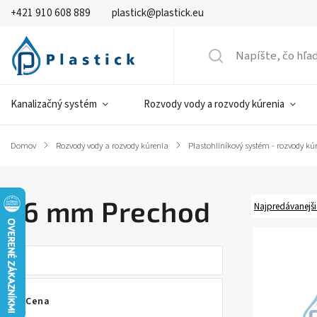
+421 910 608 889
plastick@plastick.eu
Kanalizačný systém
Rozvody vody a rozvody kúrenia
Domov
/
Rozvody vody a rozvody kúrenia
/
Plastohliníkový systém - rozvody kú
16 mm Prechod
Najpredávanejši
Cena