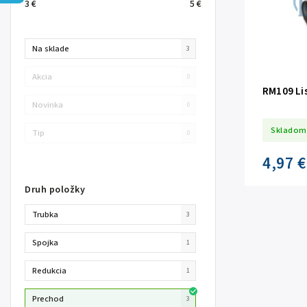
3
€
5
€
Na sklade
3
Akcia
0
RM109 Lis
Novinka
0
Skladom
Tip
0
4,97 €
Druh položky
Trubka
3
Spojka
1
Redukcia
1
Prechod
3