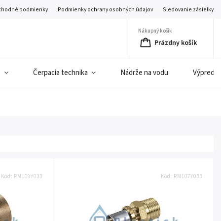
hodné podmienky
Podmienky ochrany osobných údajov
Sledovanie zásielky
Nákupný košík
Prázdny košík
e
Čerpacia technika
Nádrže na vodu
Výpredaj 
Kód:
RM109Y033
Kód:
RM107Y033