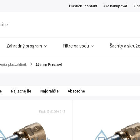
Plastick - Kontakt
Ako nakupovať
Obc
Záhradný program
Filtre na vodu
Šachty a skruž
renia plastohliník
/
16 mm Prechod
e
Najlacnejšie
Najdrahšie
Abecedne
Kód:
RM109Y043