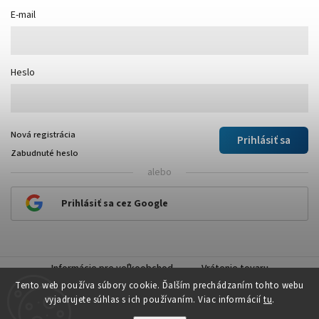
E-mail
Heslo
Nová registrácia
Prihlásiť sa
Zabudnuté heslo
alebo
Prihlásiť sa cez Google
Informácie pre veľkoobchod
Vrátenie tovaru
Tento web používa súbory cookie. Ďalším prechádzaním tohto webu
vyjadrujete súhlas s ich používaním. Viac informácií
tu
.