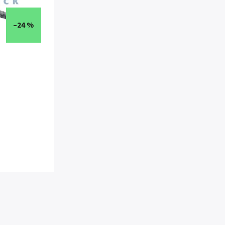
–24 %