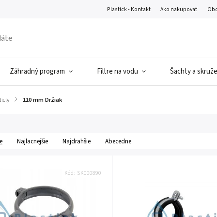
Plastick - Kontakt
Ako nakupovať
Obc
Záhradný program
Filtre na vodu
Šachty a skruž
iely
/
110 mm Držiak
e
Najlacnejšie
Najdrahšie
Abecedne
Kód:
SK000890