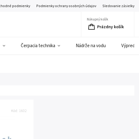
hodné podmienky
Podmienky ochrany osobných údajov
Sledovanie zásielky
Nákupný košík
Prázdny košík
e
Čerpacia technika
Nádrže na vodu
Výpredaj 
Kód:
1602