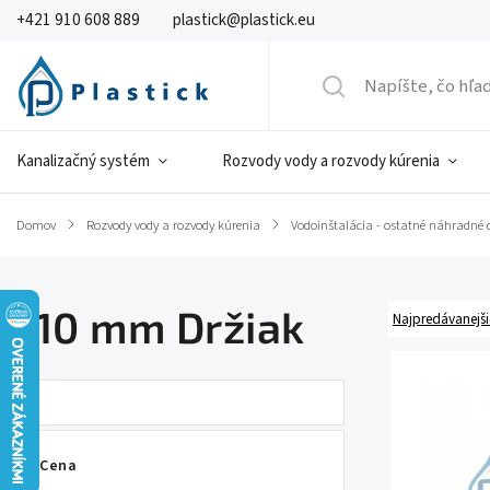
+421 910 608 889
plastick@plastick.eu
Kanalizačný systém
Rozvody vody a rozvody kúrenia
Domov
/
Rozvody vody a rozvody kúrenia
/
Vodoinštalácia - ostatné náhradné d
110 mm Držiak
Najpredávanejši
Cena