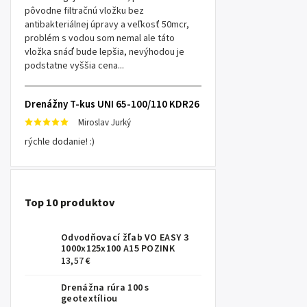
pôvodne filtračnú vložku bez
antibakteriálnej úpravy a veľkosť 50mcr,
problém s vodou som nemal ale táto
vložka snáď bude lepšia, nevýhodou je
podstatne vyššia cena...
Drenážny T-kus UNI 65-100/110 KDR26
Miroslav Jurký
rýchle dodanie! :)
Top 10 produktov
Odvodňovací žľab VO EASY 3
1000x125x100 A15 POZINK
13,57 €
Drenážna rúra 100 s
geotextíliou