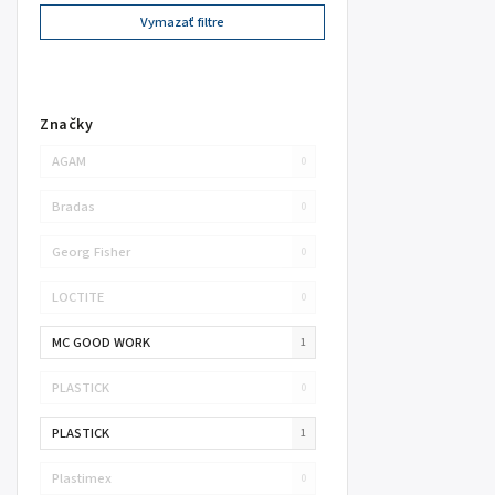
Vymazať filtre
Značky
AGAM
0
Bradas
0
Georg Fisher
0
LOCTITE
0
MC GOOD WORK
1
PLASTICK
0
PLASTICK
1
Plastimex
0