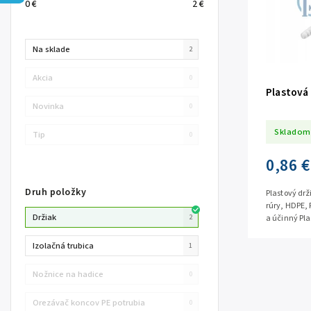
0
€
2
€
Na sklade
2
Akcia
0
Plastová 
Novinka
0
Skladom
Tip
0
0,86 €
Druh položky
Plastový drž
rúry, HDPE, 
Držiak
a účinný Pla
2
umožňujúcim
Izolačná trubica
1
Nožnice na hadice
0
Orezávač koncov PE potrubia
0