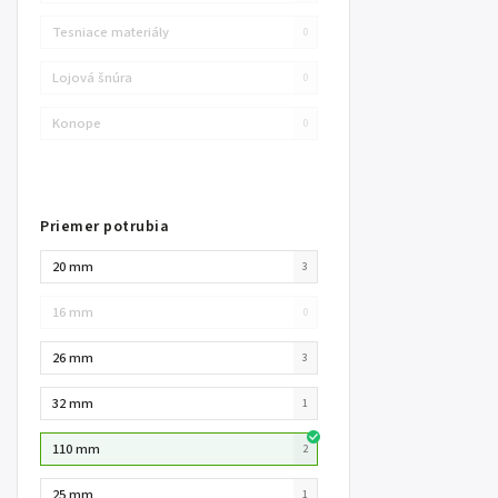
Tesniace materiály
0
Lojová šnúra
0
Konope
0
Priemer potrubia
20 mm
3
16 mm
0
26 mm
3
32 mm
1
110 mm
2
25 mm
1