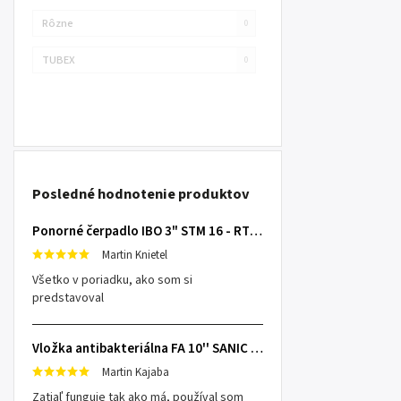
Rôzne
0
TUBEX
0
Posledné hodnotenie produktov
Ponorné čerpadlo IBO 3" STM 16 - RTS s 20m káblom
Martin Knietel
Všetko v poriadku, ako som si
predstavoval
Vložka antibakteriálna FA 10'' SANIC SX 25mcr
Martin Kajaba
Zatiaľ funguje tak ako má, používal som