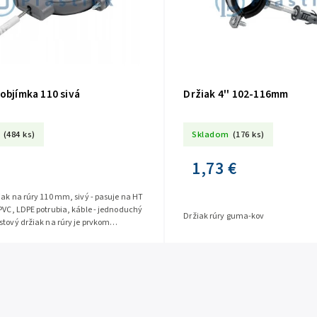
objímka 110 sivá
Držiak 4'' 102-116mm
(484 ks)
Skladom
(176 ks)
1,73 €
iak na rúry 110 mm, sivý - pasuje na HT
PVC, LDPE potrubia, káble - jednoduchý
Držiak rúry guma-kov
stový držiak na rúry je prvkom
 efektívne...