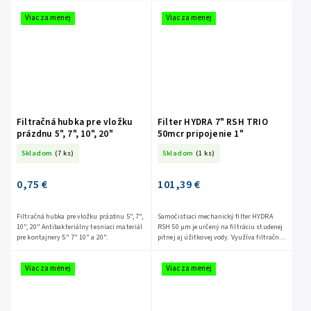
piesok a...
Viac za menej
Viac za menej
Filtračná hubka pre vložku
Filter HYDRA 7" RSH TRIO
prázdnu 5", 7", 10", 20"
50mcr pripojenie 1"
Skladom
(7 ks)
Skladom
(1 ks)
0,75 €
101,39 €
Filtračná hubka pre vložku prázdnu 5", 7",
Samočistiaci mechanický filter HYDRA
10", 20" Antibakteriálny tesniaci materiál
RSH 50 μm je určený na filtráciu studenej
pre kontajnery 5" 7" 10" a 20".
pitnej aj úžitkovej vody. Využíva filtračnú
vložku zo skladaného polyestéru, ktorá...
Viac za menej
Viac za menej