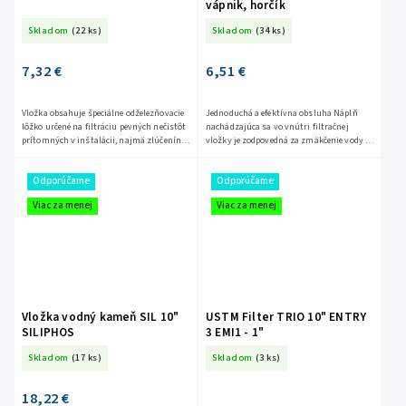
vápnik, horčík
Skladom
(22 ks)
Skladom
(34 ks)
7,32 €
6,51 €
Vložka obsahuje špeciálne odželezňovacie
Jednoduchá a efektívna obsluha Náplň
lôžko určené na filtráciu pevných nečistôt
nachádzajúca sa vo vnútri filtračnej
prítomných v inštalácii, najmä zlúčenín
vložky je zodpovedná za zmäkčenie vody ,
mangánu a železa. VLOŽKA FILTRUJE: ➢
ktorá ňou preteká. Filtračné...
zlúčeniny...
Odporúčame
Odporúčame
Viac za menej
Viac za menej
Vložka vodný kameň SIL 10"
USTM Filter TRIO 10" ENTRY
SILIPHOS
3 EMI1 - 1"
Skladom
(17 ks)
Skladom
(3 ks)
18,22 €