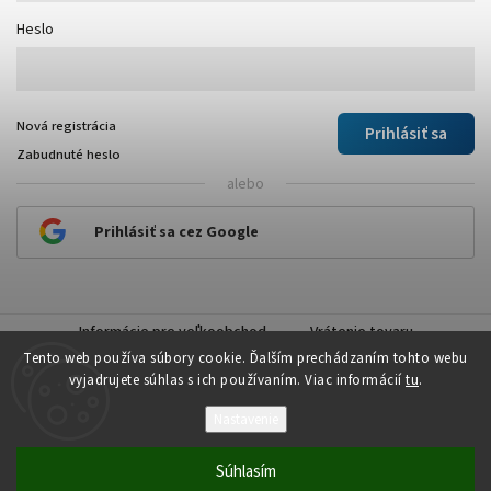
Heslo
Nová registrácia
Prihlásiť sa
Zabudnuté heslo
alebo
Prihlásiť sa cez Google
Informácie pre veľkoobchod
Vrátenie tovaru
Tento web používa súbory cookie. Ďalším prechádzaním tohto webu
vyjadrujete súhlas s ich používaním. Viac informácií
tu
.
Nastavenie
Copyright 2026
Plastick
. Všetky práva vyhradené.
Súhlasím