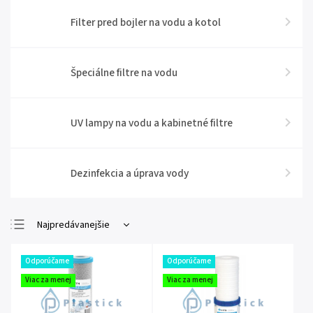
Filter pred bojler na vodu a kotol
Špeciálne filtre na vodu
UV lampy na vodu a kabinetné filtre
Dezinfekcia a úprava vody
Najpredávanejšie
Najlacnejšie
Odporúčame
Odporúčame
Najdrahšie
Viac za menej
Viac za menej
Abecedne