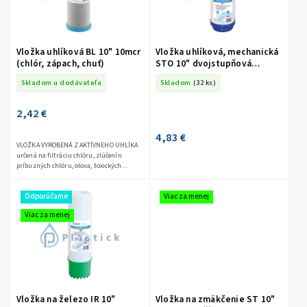
Vložka uhlíková BL 10" 10mcr
Vložka uhlíková, mechanická
(chlór, zápach, chuť)
STO 10" dvojstupňová
filtrácia
Skladom u dodávateľa
Skladom
(32 ks)
2,42 €
4,83 €
VLOŽKA VYROBENÁ Z AKTÍVNEHO UHLÍKA
určená na filtráciu chlóru, zlúčenín
príbuzných chlóru, olova, toxických
ťažkých kovov a odstraňovanie
organických zlúčenín a mechanických...
Odporúčame
Viac za menej
Viac za menej
Vložka na železo IR 10"
Vložka na zmäkčenie ST 10"