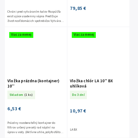
79,85 €
Chráni pred vytváraním kalov Rozpúšťa
existujúce usadeniny vápna Predlžuje
životnosť domácich spotrebičov Vytvára
tenkú ochrannú vrstvu vo vnútri
rozvodov a zabraňuje ich...
Viac za menej
Viac za menej
Vložka prázdna (kontajner)
Vložka chlór LA 10'' BX
10''
uhlíková
Skladom
(1 ks)
Do 3 dní
6,53 €
10,97 €
Prázdny rozoberateľný kontajner do
filtrov určený pre celý rad náplní na
LA BX
úpravu vody. (Aktívne uhlie, polyfosfátové
kryštály, siliphos, katex, anex, oxidačný