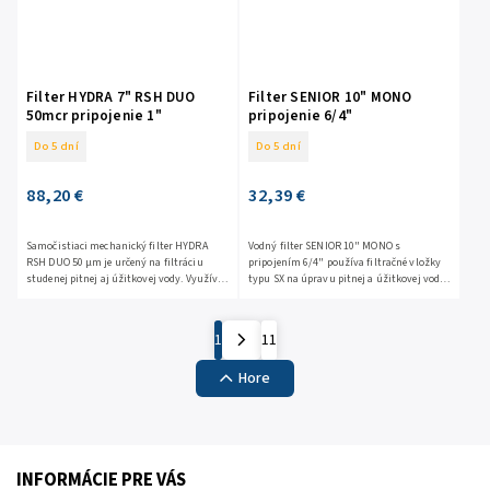
Filter HYDRA 7" RSH DUO
Filter SENIOR 10" MONO
50mcr pripojenie 1"
pripojenie 6/4"
Do 5 dní
Do 5 dní
88,20 €
32,39 €
Samočistiaci mechanický filter HYDRA
Vodný filter SENIOR 10" MONO s
RSH DUO 50 μm je určený na filtráciu
pripojením 6/4" používa filtračné vložky
studenej pitnej aj úžitkovej vody. Využíva
typu SX na úpravu pitnej a úžitkovej vody.
filtračnú vložku zo
Maximálna teplota 45°C. Maximálny tlak
skladaného polyestéru,...
8bar. Filter je určený...
1
11
Hore
INFORMÁCIE PRE VÁS